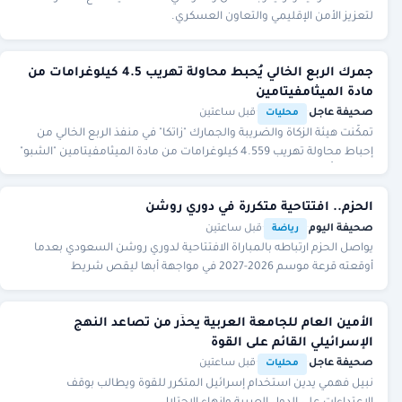
لتعزيز الأمن الإقليمي والتعاون العسكري.
جمرك الربع الخالي يُحبط محاولة تهريب 4.5 كيلوغرامات من
مادة الميثامفيتامين
صحيفة عاجل
·
·
قبل ساعتين
محليات
تمكّنت هيئة الزكاة والضريبة والجمارك "زاتكا" في منفذ الربع الخالي من
إحباط محاولة تهريب 4.559 كيلوغرامات من مادة الميثامفيتامين "الشبو"
المخدر، ضُبطت مُخبأة في
الحزم.. افتتاحية متكررة في دوري روشن
صحيفة اليوم
·
·
قبل ساعتين
رياضة
يواصل الحزم ارتباطه بالمباراة الافتتاحية لدوري روشن السعودي بعدما
أوقعته قرعة موسم 2026-2027 في مواجهة أبها ليقص شريط
المنافسات للموسم الثاني على التوالي في صدف
الأمين العام للجامعة العربية يحذّر من تصاعد النهج
الإسرائيلي القائم على القوة
صحيفة عاجل
·
·
قبل ساعتين
محليات
نبيل فهمي يدين استخدام إسرائيل المتكرر للقوة ويطالب بوقف