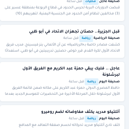
صحيفة عاجل
·
·
قبل ساعة
محليات
قبضت الدوريات البرية لحرس الحدود في قطاع الربوعة بمنطقة عسير على
(3) مخالفين لنظام أمن الحدود من الجنسية اليمنية، لتهريبهم (10)
كيلوجرامًا من نبات القات المخدر.
قبل الجزيرة.. حصتان تجهزان الاتحاد في أبو ظبي
صحيفة الرياضية
·
·
قبل ساعة
رياضة
كشفت مصادر خاصة بـ«الرياضية» عن أن الألماني ينز فيسينج، مدرب فريق
الاتحاد الأول لكرة القدم، قرر خوض حصتين تدريبيتين في أبو ظبي، استعدادًا
لمواجهة الجزيرة الإمار
عاجل .. فليك يبقي حمزة عبد الكريم مع الفريق الأول
لبرشلونة
صحيفة اليوم
·
·
قبل ساعة
رياضة
حافظ المصري الدولي حمزة عبد الكريم على مكانه ضمن قائمة الفريق
الأول لبرشلونة خلال المرحلة الأخيرة من التحضيرات للموسم الجديد بعدما
قرر الألماني هانز فليك تقليص
أتلتيكو مدريد يكثف مفاوضاته لضم روميرو
صحيفة اليوم
·
·
قبل ساعة
رياضة
كثف نادي أتلتيكو مدريد تحركاته لحسم صفقة التعاقد مع المدافع