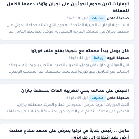
الإمارات تدين هجوم الحوثيين على نجران وتؤكد دعمها الكامل
للمملكة
صحيفة عاجل
·
·
قبل 36 دقيقة
محليات
أدانت دولة الإمارات العربية المتحدة الهجوم الذي شنته جماعة الحوثي على
منطقة نجران في المملكة العربية السعودية، مؤكدة تضامنها الكامل مع
المملكة ودعمها لكل ما من
فان بومل يبدأ مهمته مع بلجيكا بفتح ملف كورتوا
صحيفة اليوم
·
·
قبل 44 دقيقة
رياضة
قال الهولندي مارك فان بومل، المدرب الجديد لمنتخب بلجيكا، إنه سيعقد
اجتماعا مع الحارس تيبو كورتوا لمناقشة مستقبله مع المنتخب الوطني،
وذلك خلال المؤتمر الصحفي الخ
القبض على مخالف يمني لتهريبه القات بمنطقة جازان
صحيفة عاجل
·
·
قبل 45 دقيقة
محليات
ألقت الدوريات البرية لحرس الحدود في قطاع الحرث، بمنطقة جازان،
القبض على مخالف لنظام أمن الحدود من الجنسية اليمنية، لتهريبه (141)
كيلوجراما من نبات القات المخدر.
عاجل .. رئيس بلدية في تركيا يعرض على محمد صلاح قطعة
أرض بعد انتقاله إلى طرابزون