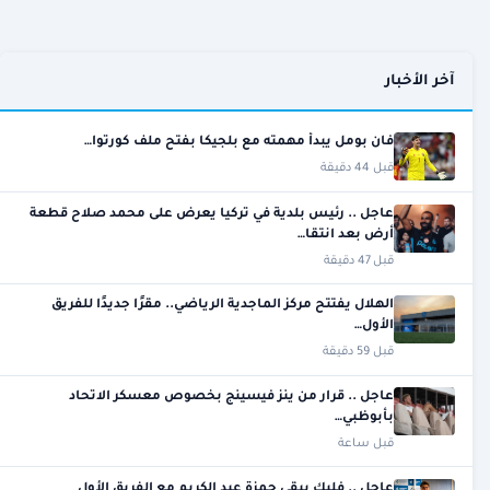
آخر الأخبار
فان بومل يبدأ مهمته مع بلجيكا بفتح ملف كورتوا…
قبل 44 دقيقة
عاجل .. رئيس بلدية في تركيا يعرض على محمد صلاح قطعة
أرض بعد انتقا…
قبل 47 دقيقة
الهلال يفتتح مركز الماجدية الرياضي.. مقرًا جديدًا للفريق
الأول…
قبل 59 دقيقة
عاجل .. قرار من ينز فيسينج بخصوص معسكر الاتحاد
بأبوظبي…
قبل ساعة
عاجل .. فليك يبقي حمزة عبد الكريم مع الفريق الأول