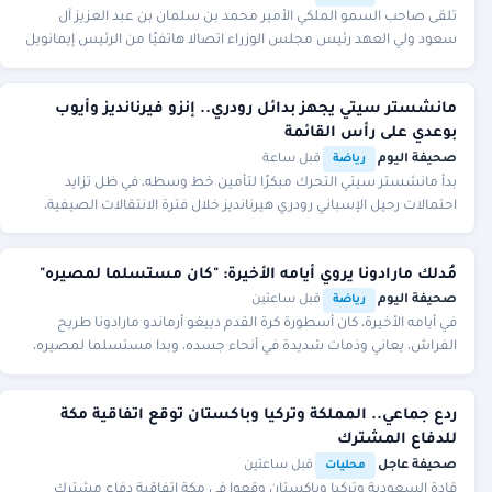
تلقى صاحب السمو الملكي الأمير محمد بن سلمان بن عبد العزيز آل
سعود ولي العهد رئيس مجلس الوزراء اتصالا هاتفيًا من الرئيس إيمانويل
ماكرون رئيس الجمهورية الفرنسية.
مانشستر سيتي يجهز بدائل رودري.. إنزو فيرنانديز وأيوب
بوعدي على رأس القائمة
صحيفة اليوم
·
·
قبل ساعة
رياضة
بدأ مانشستر سيتي التحرك مبكرًا لتأمين خط وسطه، في ظل تزايد
احتمالات رحيل الإسباني رودري هيرنانديز خلال فترة الانتقالات الصيفية،
بعدما ارتبط اسمه بقوة بالانتقال
مُدلك مارادونا يروي أيامه الأخيرة: "كان مستسلما لمصيره"
صحيفة اليوم
·
·
قبل ساعتين
رياضة
في أيامه الأخيرة، كان أسطورة كرة القدم دييغو أرماندو مارادونا طريح
الفراش، يعاني وذمات شديدة في أنحاء جسده، وبدا مستسلما لمصيره،
بحسب ما أدلى به مُدلك النجم الأ
ردع جماعي.. المملكة وتركيا وباكستان توقع اتفاقية مكة
للدفاع المشترك
صحيفة عاجل
·
·
قبل ساعتين
محليات
قادة السعودية وتركيا وباكستان وقعوا في مكة اتفاقية دفاع مشترك