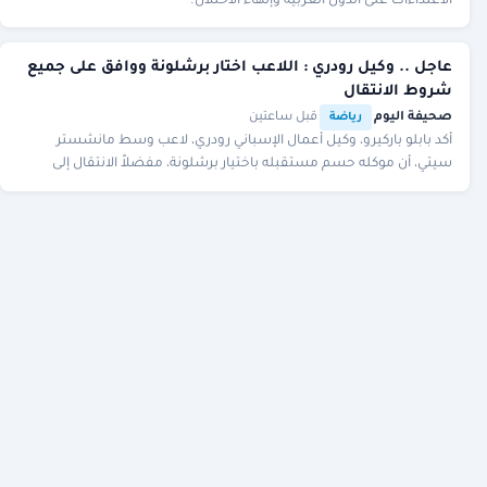
الاعتداءات على الدول العربية وإنهاء الاحتلال.
عاجل .. وكيل رودري : اللاعب اختار برشلونة ووافق على جميع
شروط الانتقال
صحيفة اليوم
·
·
قبل ساعتين
رياضة
أكد بابلو باركيرو، وكيل أعمال الإسباني رودري، لاعب وسط مانشستر
سيتي، أن موكله حسم مستقبله باختيار برشلونة، مفضلاً الانتقال إلى
النادي الكتالوني على حساب ريال مد