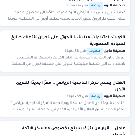
صحيفة اليوم
·
·
قبل 47 دقيقة
رياضة
قدم تشيبي رئيس بلدية أراكلي التركية عرضًا خاصًا إلى المصري محمد
صلاح لاعب طرابزون سبور الجديد بمنحه قطعة أرض في المنطقة، مؤكدًا
أنها تعد من أفضل الأماكن المناسب
الكويت: اعتداءات ميليشيا الحوثي على نجران انتهاك صارخ
لسيادة السعودية
صحيفة عاجل
·
·
قبل 58 دقيقة
محليات
أعربت وزارة الخارجية الكويتية عن إدانة الكويت واستنكارها الشديدين
للاعتداءات التي شنتها ميليشيا الحوثي على منطقة نجران في المملكة
العربية السعودية، مستهدفة الأع
الهلال يفتتح مركز الماجدية الرياضي.. مقرًا جديدًا للفريق
الأول
صحيفة اليوم
·
·
قبل 59 دقيقة
رياضة
افتتحت شركة نادي الهلال مساء اليوم الجمعة "مركز الماجدية الرياضي"
المقر الجديد لفريق الهلال الأول لكرة القدم في "جامعة الأميرة نورة بنت
عبدالرحمن"، وذلك في حفل
عاجل .. قرار من ينز فيسينج بخصوص معسكر الاتحاد