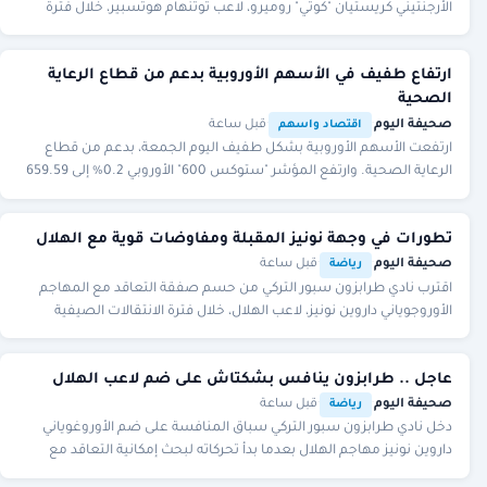
الأرجنتيني كريستيان "كوتي" روميرو، لاعب توتنهام هوتسبير، خلال فترة
الانتقالات الصيفية الحالية، في إط
ارتفاع طفيف في الأسهم الأوروبية بدعم من قطاع الرعاية
الصحية
صحيفة اليوم
·
·
قبل ساعة
اقتصاد واسهم
ارتفعت الأسهم الأوروبية بشكل طفيف اليوم الجمعة، بدعم من قطاع
الرعاية الصحية. وارتفع المؤشر "ستوكس 600" الأوروبي 0.2% إلى 659.59
نقطة، متجهًا نحو تسجيل مكاسب للأ
تطورات في وجهة نونيز المقبلة ومفاوضات قوية مع الهلال
صحيفة اليوم
·
·
قبل ساعة
رياضة
اقترب نادي طرابزون سبور التركي من حسم صفقة التعاقد مع المهاجم
الأوروجوياني داروين نونيز، لاعب الهلال، خلال فترة الانتقالات الصيفية
الحالية، في ظل منافسة قوية من
عاجل .. طرابزون ينافس بشكتاش على ضم لاعب الهلال
صحيفة اليوم
·
·
قبل ساعة
رياضة
دخل نادي طرابزون سبور التركي سباق المنافسة على ضم الأوروغوياني
داروين نونيز مهاجم الهلال بعدما بدأ تحركاته لبحث إمكانية التعاقد مع
اللاعب خلال فترة الانتقالات ا