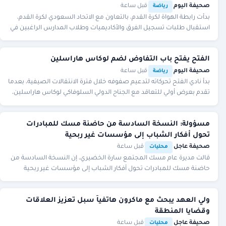
صحيفة اليوم
·
·
قبل ساعة
رياضة
بدأت رابطة الهواة لكرة القدم، بالتعاون مع الاتحاد السعودي لكرة القدم،
استقبال طلبات تسجيل الفرق والأكاديميات وطلاب المدارس الراغبين في
المشاركة ببطولات الاتحاد
الفتح يفتح باب التفاوض لضم لوكاس هاراسلين
صحيفة اليوم
·
·
قبل ساعة
رياضة
بدأ نادي الفتح تحركاته لتدعيم صفوفه خلال فترة الانتقالات الصيفية، بعدما
تقدم بعرض أولي للتعاقد مع الجناح الدولي السلوفاكي لوكاس هاراسلين،
لاعب سبارتا براغ التشي
مسؤولة: النسخة السادسة من حاضنة مسك للمبادرات
تحول أفكار الشباب إلى مؤسسات غير ربحية
صحيفة عاجل
·
·
قبل ساعة
محليات
قالت مديرة عام مسك المجتمع سارة الخضيري، إن النسخة السادسة من
حاضنة مسك للمبادرات تحول أفكار الشباب إلى مؤسسات غير ربحية
مستدامة تسهم في خدمة المجتمع.
ولي العهد يبحث مع ماكرون هاتفياً سبل تعزيز العلاقات
وقضايا المنطقة
صحيفة عاجل
·
·
قبل ساعة
محليات