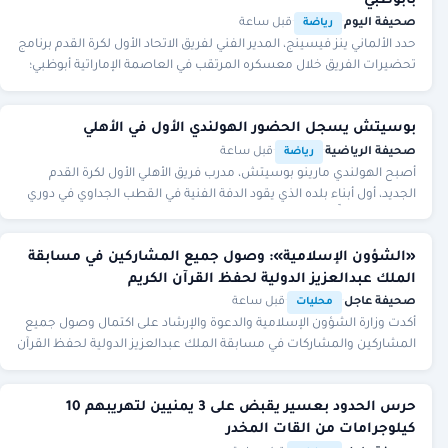
بأبوظبي
صحيفة اليوم
·
·
قبل ساعة
رياضة
حدد الألماني ينز فيسينج، المدير الفني لفريق الاتحاد الأول لكرة القدم برنامج
تحضيرات الفريق خلال معسكره المرتقب في العاصمة الإماراتية أبوظبي؛
استعدادًا لمواجهة ا
بوسيتش يسجل الحضور الهولندي الأول في الأهلي
صحيفة الرياضية
·
·
قبل ساعة
رياضة
أصبح الهولندي مارينو بوسيتش، مدرب فريق الأهلي الأول لكرة القدم
الجديد، أول أبناء بلده الذي يقود الدفة الفنية في القطب الجداوي في دوري
المحترفين. واتَّفق الأهلي
«الشؤون الإسلامية»: وصول جميع المشاركين في مسابقة
الملك عبدالعزيز الدولية لحفظ القرآن الكريم
صحيفة عاجل
·
·
قبل ساعة
محليات
أكدت وزارة الشؤون الإسلامية والدعوة والإرشاد على اكتمال وصول جميع
المشاركين والمشاركات في مسابقة الملك عبدالعزيز الدولية لحفظ القرآن
الكريم وتلاوته وتفسيره في د
حرس الحدود بعسير يقبض على 3 يمنيين لتهريبهم 10
كيلوجرامات من القات المخدر