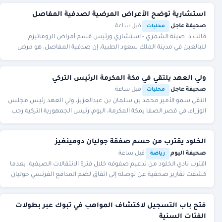
استشارية توضح الأعراض المرضية لصدفية المفاصل
صحيفة عاجل
·
·
قبل ساعة
محليات
قالت د. صيتة الشمري - استشاري ورئيس قسم أمراض الروماتيزم
للبالغين في مدينة الملك سعود الطبية، إن صدفية المفاصل، هو مرض
مفصلي مزمن يصيب الأطراف والعمود الفقري.
ولي العهد يلتقي في مكة المكرمة الرئيس التركي
صحيفة عاجل
·
·
قبل ساعة
محليات
التقى سمو الأمير محمد بن سلمان بن عبدالعزيز، ولي العهد رئيس مجلس
الوزراء، في قصر الصفا بمكة المكرمة، اليوم، رئيس الجمهورية التركية رجب
طيب أردوغان. جاء ذلك خلال
الخلود يقترب من حسم صفقة جوليان دومينغيز
صحيفة اليوم
·
·
قبل ساعة
رياضة
اقترب نادي الخلود من تدعيم صفوفه خلال فترة الانتقالات الصيفية، بعدما
كشفت تقارير صحفية عن توصله إلى اتفاق لضم المدافع الفرنسي جوليان
دومينغيز، لاعب ديجون.وذكرت
فتح باب التسجيل لاكتشاف المواهب في تبوك عبر بطولات
الفئات السنية