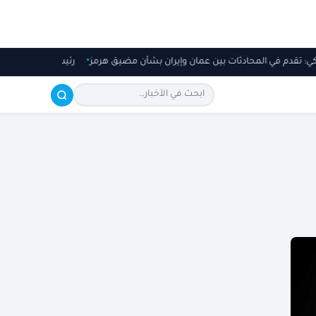
كي: تقدم في المحادثات بين عمان وإيران بشأن مضيق هرمز
رئيس وزراء باكستا