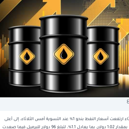
ع
ارتفعت أسعار النفط بنحو 1% عند التسوية أمس الثلاثاء ارتفعت أسعار النفط بنحو 1% عند التسوية أمس الثلاثاء، إلى أعلى
مستوى لها في أسبوع.وزادت العقود الآجلة لخام برنت بمقدار 1.02 دولار، بما يعادل 1.1%، لتبلغ 96 دولار للبرميل.فيما صعدت