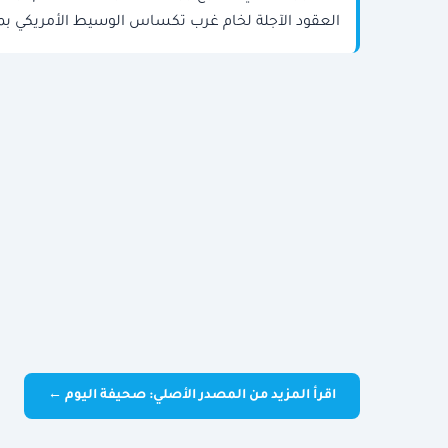
العقود الآجلة لخام غرب تكساس الوسيط الأمريكي بمقدار 1.60 دولار، بما يعادل 1.7%، لتصل إلى 93.76 دولار
اقرأ المزيد من المصدر الأصلي: صحيفة اليوم ←