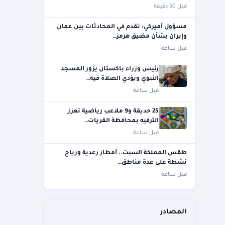
قبل 50 دقيقة
مسؤول أميركي: تقدم في المحادثات بين عمان
وإيران بشأن مضيق هرمز…
قبل ساعة
رئيس وزراء باكستان يزور المسجد
النبوي ويؤدي الصلاة فيه…
قبل ساعة
25 حديقة و9 ملاعب رياضية تعزز
الترفيه بمحافظة القريات…
قبل ساعة
طقس المملكة السبت.. أمطار رعدية ورياح
نشطة على عدة مناطق…
قبل ساعة
المصادر