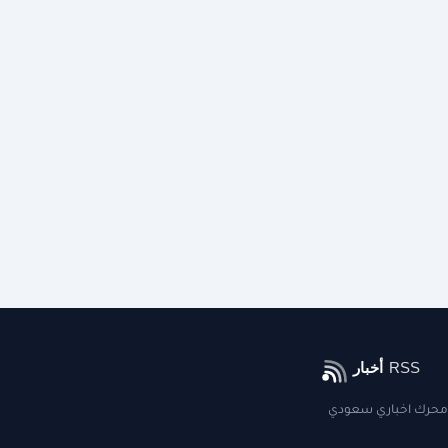
محرك اخباري سعودي