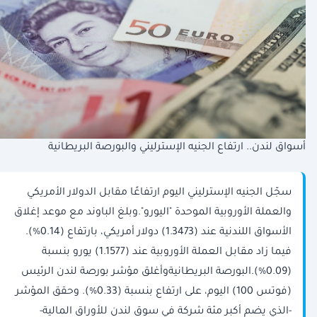
أسواق لندن.. ارتفاع الجنيه الإسترليني والبورصة البريطانية
سجّل الجنيه الإسترليني اليوم ارتفاعًا مقابل الدولار الأمريكي
والعملة الأوروبية الموحدة "اليورو".وبلغ الباوند مع موعد إغلاق
الأسواق اللندنية عند (1.3473) دولار أمريكي، بارتفاع (0.14%).
فيما زاد مقابل العملة الأوروبية عند (1.1577) يورو بنسبة
(0.09%).البورصة البريطانيةوأغلق مؤشر بورصة لندن الرئيس
(فوتس 100) اليوم، على ارتفاع بنسبة (0.33%). وحقق المؤشر
-الذي يضم أكبر مئة شركة في سوق لندن للأوراق المالية-