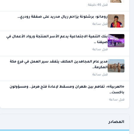
قبل 46 دقيقة
رومانو: برشلونة يزاحم ريال مدريد على صفقة رودري…
قبل ساعة
بنك التنمية الاجتماعية يدعم الأسر المنتجة ورواد الأعمال في
صيفنا …
قبل ساعة
مدير عام المجاهدين المكلف يتفقد سير العمل في فرع مكة
المكرمة…
قبل ساعة
«العربية»: تفاهم بين طهران ومسقط لإعادة فتح هرمز.. ومسؤولون
باكست…
قبل ساعة
المصادر