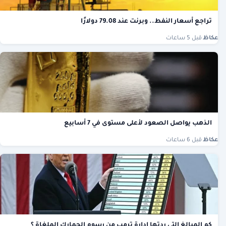
تراجع أسعار النفط.. وبرنت عند 79.08 دولارًا
عكاظ
·
قبل 5 ساعات
الذهب يواصل الصعود لأعلى مستوى في 7 أسابيع
عكاظ
·
قبل 6 ساعات
كم المبالغ التي ردتها إدارة ترمب من رسوم الجمارك الملغاة ؟