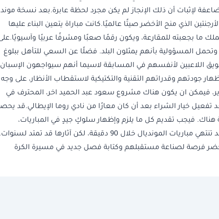
سؤولية مضاعفة لإثبات أن ذلك الإنجاز لم يكن مجرد لحظة عابرة.بعد نسخة موند
لم الأرجنتين الذي منح الأخضر صيتًا عالميًا.كانت مباراة يتعين البناء عليها
ك ما بجعبته للمقارعة، ويكون رقمًا صعبًا ومشرفًا عربيًا وآسيويًا.على
ة، وتحمل المسؤولية بأنهم يمثلون البلد. فضلًا عن السعي للتأهل ببلوغ
سويق اللاعبين لأنفسهم في المسابقة لاسيما أنهم سيواجهون الإسبان
هار جودتهم وقدراتهم التقنية والتكتيكية لاستقطاب الأنظار، على وجه
 فيمكن ان يكون هناك مشروع سعود عبد الحميد اخر، المحترف في
فعيل خيار الشراء بعد أن كان معارًا من نادي روما الإيطالي.قد يحص
 هناك. فيجب تقديم كل ما يلزم وإظهار سلوكٍ جيدٍ في المباريات،
واستثمار فرصة المشاركة بأسمى صورة.في النهاية، قد تنتهي مباريات المونديال خلال 90 دقيقة، لكن آثارها قد تمتد لسنوات
لأخضر فرصة لصناعة مستقبلهم وكتابة فصل جديد في مسيرة الكرة