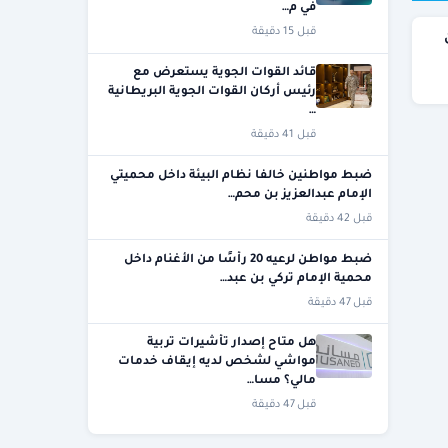
في م…
قبل 15 دقيقة
% من
قائد القوات الجوية يستعرض مع
رئيس أركان القوات الجوية البريطانية
…
قبل 41 دقيقة
ضبط مواطنين خالفا نظام البيئة داخل محميتي
الإمام عبدالعزيز بن محم…
قبل 42 دقيقة
ضبط مواطن لرعيه 20 رأسًا من الأغنام داخل
محمية الإمام تركي بن عبد…
قبل 47 دقيقة
هل متاح إصدار تأشيرات تربية
مواشي لشخص لديه إيقاف خدمات
مالي؟ مسا…
قبل 47 دقيقة