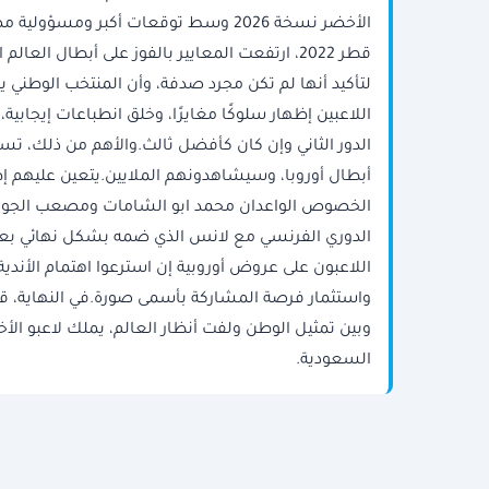
الأخضر نسخة 2026 وسط توقعات أكبر وم
قطر 2022، ارتفعت المعايير بالفوز على أبطال العا
لتأكيد أنها لم تكن مجرد صدفة، وأن المنتخب الوطني يمل
اللاعبين إظهار سلوكًا مغايرًا، وخلق انطباعات إيجابي
الدور الثاني وإن كان كأفضل ثالث.والأهم من ذلك، ت
أبطال أوروبا، وسيشاهدونهم الملايين.يتعين عليهم إظ
الخصوص الواعدان محمد ابو الشامات ومصعب الجوير،
الدوري الفرنسي مع لانس الذي ضمه بشكل نهائي بعد ت
اللاعبون على عروض أوروبية إن استرعوا اهتمام الأندية
وبين تمثيل الوطن ولفت أنظار العالم، يملك لاعبو ا
السعودية.