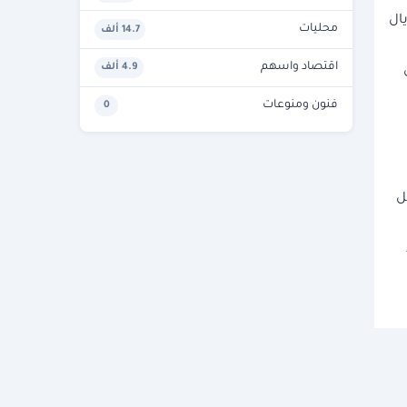
يال
محليات
14.7 ألف
اقتصاد واسهم
4.9 ألف
فنون ومنوعات
0
ل
.