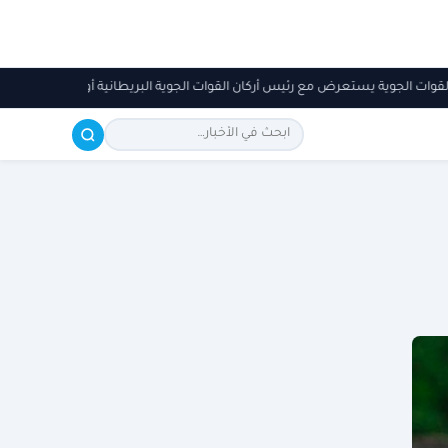
د القوات الجوية يستعرض مع رئيس أركان القوات الجوية البريطانية أوجه التعاون