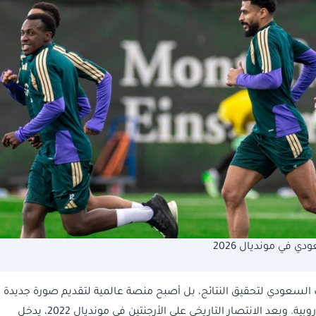
ي في مونديال 2026
السعودي لتحقيق النتائج، بل أصبح منصة عالمية لتقديم صورة جديدة 
الكرة السعودية وتسويق نجومها أمام أكبر الأندية الأوروبية. وبعد الانتصار التاريخي على الأرجنتين في مونديال 2022، يدخل