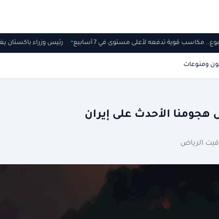
وع.. مكاسب قوية تدفعه لأعلى مستوى في 7 أسابيع
رئيس وزراء باكستان يغ
ون ومنوعات