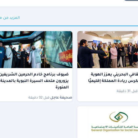
المزيد من م
افي البحريني يعزز الهوية
ضيوف برنامج خادم الحرمين الشريفين
كرس ريادة المملكة إقليميًا
يزورون متحف السيرة النبوية بالمدينة
المنورة
قبل 31 دقيقة
صحيفة عاجل
·
قبل 32 دقيقة