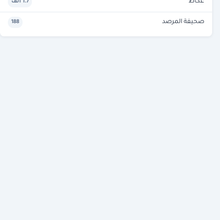
عكاظ
1.7 ألف
صحيفة المرصد
188