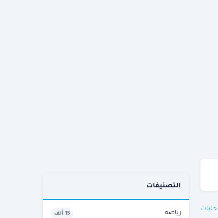
التصنيفات
حليات
رياضة
15 ألف