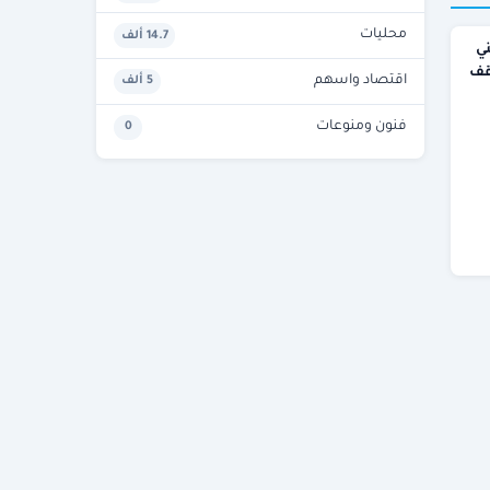
محليات
14.7 ألف
ي
وقف
اقتصاد واسهم
5 ألف
فنون ومنوعات
0