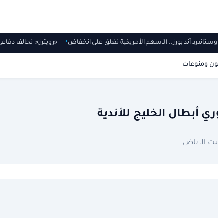
نز وستاندرد آند بورز.. الأسهم الأمريكية تغلق على انخفاض
«رويترز»: تحالف دفا
ون ومنوعات
ي أبطال الخليج للأندية