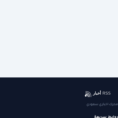
محرك اخباري سعودي
روابط سريعة