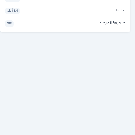
عكاظ
1.6 ألف
صحيفة المرصد
188