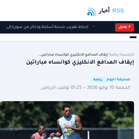
إحباط تهريب شحنة أسلحة وذخائر من سوريا إلى لبن
⚡ عاجل
الرئيسية
/
رياضة
/
إيقاف المدافع الانكليزي كوانساه مباراتين…
إيقاف المدافع الانكليزي كوانساه مباراتين
·
·
صحيفة اليوم
رياضة
الجمعة 10 يوليو 2026 — 01:25 توقيت الرياض