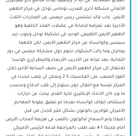
الفيديو المساعد "في ايه آر".ويضيف غياب مدافع باير ليفركوزن
الألماني مشكلة أخرى للمدرب توماس توخل في مركز الظهير
الأيمن. غاب قائد تشلسي ريس جيمس عن المباريات الثلاث
الأخيرة بعد تعرضه لإصابة في عضلات الفخذ الخلفية وهو
الظهير الأيمن الطبيعي الوحيد في تشكيلة توخل.وينوب جيد
سبينس وكوانساه عن مركز الظهير الأيمن، لكن كلاهما
يعانيان.وما زالت الشكوك تحوم حول مشاركة جيمس في دور
الثمانية، بعد غيابه عن التدريب الأربعاء.واضطر إزري كونسا
للانتقال إلى مركز الظهير الأيمن في نصف الساعة الأخير خلال
الفوز الصعب على المكسيك 3-2 ويمكن أن يلعب مجددا في
المركز نفسه مع انتقال جون ستونز إلى قلب الدفاع.وبحسب
ما ورد كان الاتحاد الإنكليزي لكرة القدم، يبحث عن خيارات
لاستئناف إيقاف كوانساه بعدما تم تعليق عقوبة المهاجم
الأميركي فولارين بالوغون بشكل مثير للجدل من قبل
(فيفا).وتم السماح لبالوغون باللعب في هزيمة أصحاب الأرض
أمام بلجيكا 1-4 بعد طلب بالمراجعة قدمه الرئيس الأميركي