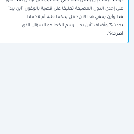
دونالد ترامب إلى رئيس فيفا جاني إنفانتينو.قال توخل بعد الفوز
على إحدى الدول المضيفة تعليقا على قضية بالوغون "أين يبدأ
هذا وأين ينتهي هذا الآن؟ هل يمكننا قلبه أم لا؟ ماذا
يحدث؟".وأضاف "أين يجب رسم الخط هو السؤال الذي
أطرحه؟".