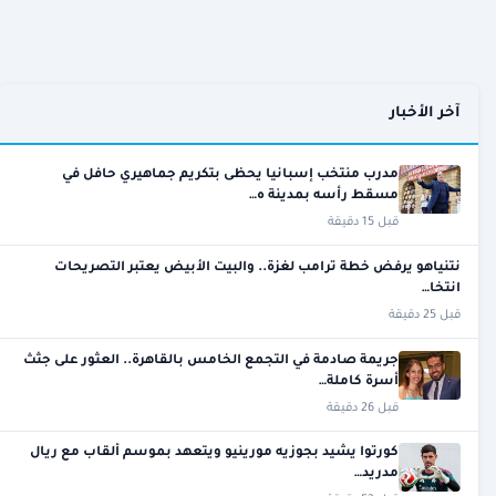
آخر الأخبار
مدرب منتخب إسبانيا يحظى بتكريم جماهيري حافل في
مسقط رأسه بمدينة ه…
قبل 15 دقيقة
نتنياهو يرفض خطة ترامب لغزة.. والبيت الأبيض يعتبر التصريحات
انتخا…
قبل 25 دقيقة
جريمة صادمة في التجمع الخامس بالقاهرة.. العثور على جثث
أسرة كاملة…
قبل 26 دقيقة
كورتوا يشيد بجوزيه مورينيو ويتعهد بموسم ألقاب مع ريال
مدريد…