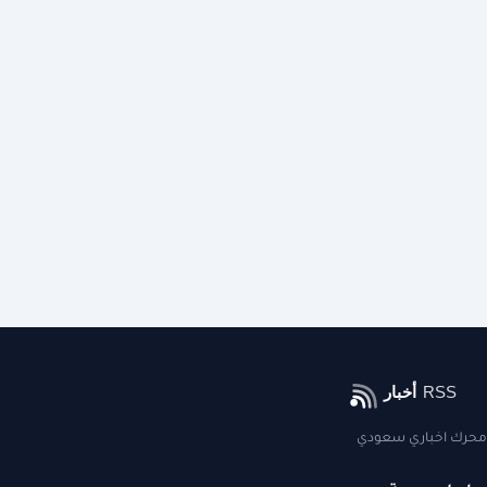
محرك اخباري سعودي