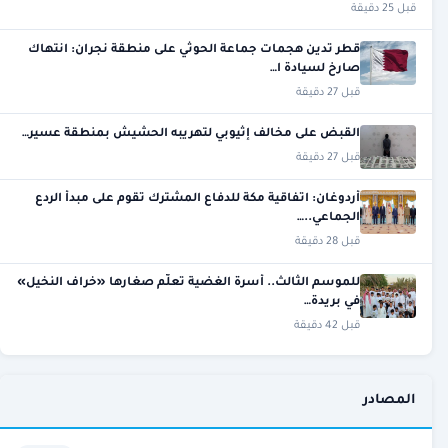
قبل 25 دقيقة
قطر تدين هجمات جماعة الحوثي على منطقة نجران: انتهاك
صارخ لسيادة ا…
قبل 27 دقيقة
القبض على مخالف إثيوبي لتهريبه الحشيش بمنطقة عسير…
قبل 27 دقيقة
أردوغان: اتفاقية مكة للدفاع المشترك تقوم على مبدأ الردع
الجماعي..…
قبل 28 دقيقة
للموسم الثالث.. أسرة الغضية تعلّم صغارها «خراف النخيل»
في بريدة…
قبل 42 دقيقة
المصادر