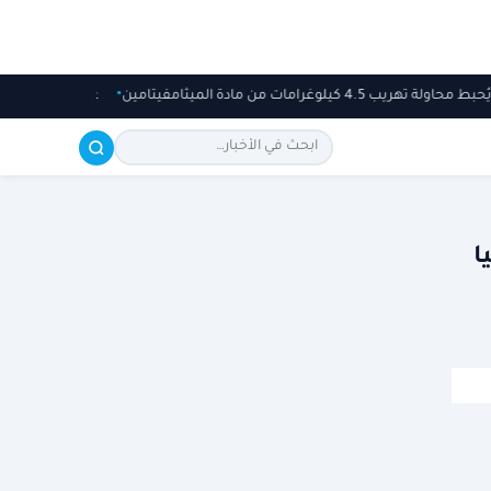
هريب 4.5 كيلوغرامات من مادة الميثامفيتامين
عاجل .. شرطة ل