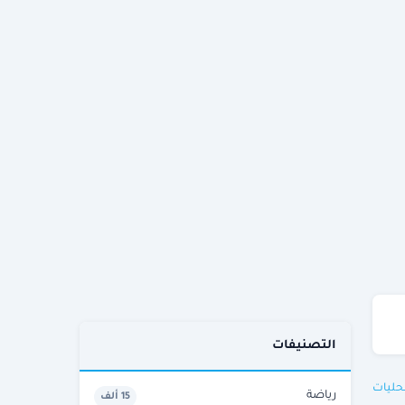
التصنيفات
حليات
رياضة
15 ألف