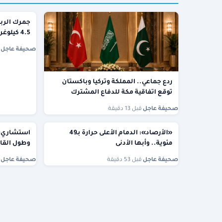
جمرك الربع
4.5 كيلوغرامات من مادة الميثامفيتامين
صحيفة عاجل
·
ردع جماعي.. المملكة وتركيا وباكستان
توقع اتفاقية مكة للدفاع المشترك
صحيفة عاجل
·
قبل 13 دقيقة
«الأرصاد»: الدمام الأعلى حرارة بـ49
استشاري: م
مئوية.. وأبها الأدنى
وطول القام
صحيفة عاجل
·
قبل 53 دقيقة
صحيفة عاجل
·