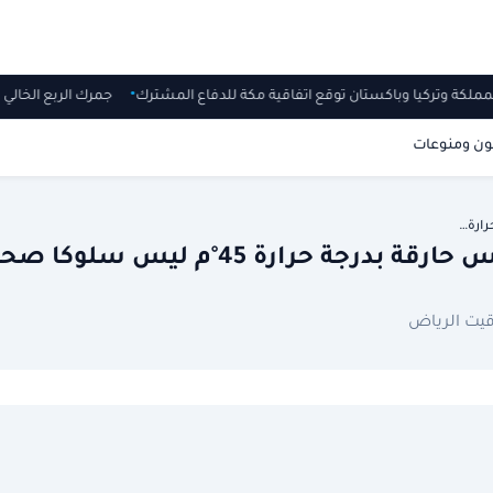
المملكة وتركيا وباكستان توقع اتفاقية مكة للدفاع المشترك
جمرك الربع الخالي يُحبط محاولة ت
ون ومنوعات
ارة…
رارة 45°م ليس سلوكا صحيا