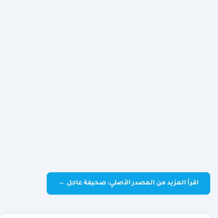
اقرأ المزيد من المصدر الأصلي: صحيفة عاجل ←