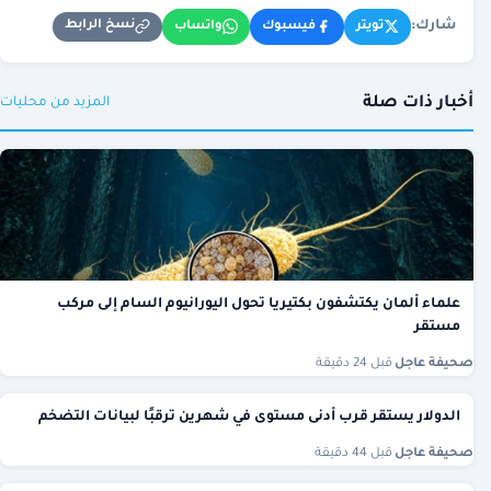
شارك:
نسخ الرابط
تويتر
فيسبوك
واتساب
أخبار ذات صلة
المزيد من محليات
علماء ألمان يكتشفون بكتيريا تحول اليورانيوم السام إلى مركب
مستقر
صحيفة عاجل
·
قبل 24 دقيقة
الدولار يستقر قرب أدنى مستوى في شهرين ترقبًا لبيانات التضخم
صحيفة عاجل
·
قبل 44 دقيقة