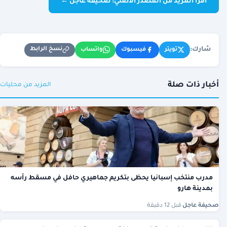
اقرأ المزيد من المصدر الأصلي: صحيفة عاجل ←
شارك:
نسخ الرابط
تويتر
فيسبوك
واتساب
أخبار ذات صلة
المزيد من محليات
مدرب منتخب إسبانيا يحظى بتكريم جماهيري حافل في مسقط رأسه
بمدينة هارو
صحيفة عاجل
·
قبل 12 دقيقة