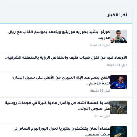
آخر الأخبار
كورتوا يشيد بجوزيه مورينيو ويتعهد بموسم ألقاب مع ريال
مدريد…
قبل 48 دقيقة
الأرصاد تنبه من تكوّن ضباب كثيف وانخفاض الرؤية بالمنطقة الشرقية…
قبل 54 دقيقة
الفتح يضم عبد الإله الخيبري من الأهلي على سبيل الإعارة
لمدة موسم …
قبل 55 دقيقة
إصابة خمسة أشخاص وأضرار مادية كبيرة في هجمات روسية
على سومي الأوك…
قبل ساعة
علماء ألمان يكتشفون بكتيريا تحول اليورانيوم السام إلى
مركب مستقر…