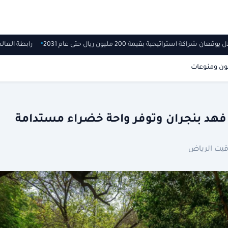
يوقعان شراكة استراتيجية بقيمة 200 مليون ريال حتى عام 2031
رابطة الع
ون ومنوعات
 فهد بنجران وتوفر واحة خضراء مستدامة