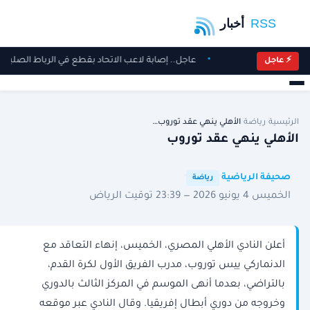
عاجل.. إصابة لاعب الاتحاد بقطع في الرباط الصليبي
⚡ عاجل
الرئيسية
/
رياضة
/
الأهلي ينهي عقد توروب…
الأهلي ينهي عقد توروب
·
·
صحيفة الرياضية
رياضة
الخميس 4 يونيو 2026 — 23:39 توقيت الرياض
أعلن النادي الأهلي المصري، الخميس، إنهاء التعاقد مع
الدنماركي ييس توروب، مدرب الفريق الأول لكرة القدم،
بالتراضي، بعدما أنهى الموسم في المركز الثالث بالدوري
وخروجه من دوري أبطال إفريقيا. وقال النادي عبر موقعه