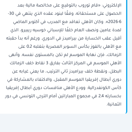
الإلكتروني: «قام توروب بالتوقيع على مخالصة مالية بعد
الحصول على مستحقاته، وفقًا لبنود عقده الذي ينتهي في 30-
6-2026». وكان الأهلي تعاقد مع المدرب في أكتوبر الماضي
لمدة عامين ونصف العام خلفًا للإسباني خوسيه ريبيرو، الذي
أقيل عقب الخسارة من بيراميدز في الدوري. ورغم أنه بدأ حقبته
مع الأهلي بالفوز بكأس السوبر المصرية بتغلبه 2ـ0 على
الزمالك، فإن نهاية الموسم لم تكن بالمستوى نفسه. وأنهى
الأهلي الموسم في المركز الثالث بفارق 3 نقاط خلف الزمالك
البطل، ونقطة خلف بيراميدز ثاني الترتيب، ما يعني غيابه عن
دوري أبطال إفريقيا الموسم المقبل، والاكتفاء بالمشاركة في
كأس الكونفدرالية. وودع الأهلي منافسات دوري أبطال إفريقيا
بخسارته 4ـ2 في مجموع المباراتين أمام الترجي التونسي في دور
الثمانية.