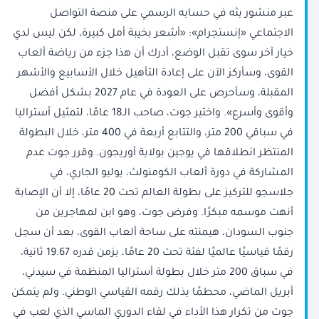
عبر منشور بثه في حسابه الرسمي على منصة التواصل
الاجتماعي «إنستجرام»: «أشعر بخيبة أمل كبيرة، لكن ليس لدي
خيار آخر سوى تقبل الوضع، أدرك ⁠أن هذا جزء من رياضة ألعاب
‌القوى، وسأركز ‌الآن على إعادة التأهيل خلال الأسابيع ​والأشهر
المقبلة، وسأحرص ‌على العودة في عام 2027 بشكل أفضل
‌وأقوى وأسرع». واختير جوت، صاحب الـ18 عامًا، لتمثيل أستراليا
في سباقي 200 متر، والتتابع أربعة في 400 متر، خلال البطولة
المنتظر انطلاقها في يوجين ‌بولاية أوريجون. وقرر جوت ​عدم
⁠المشاركة ​في دورة ⁠ألعاب الكومنولث، يوليو الجاري، في
جلاسجو للتركيز على بطولة العالم تحت 20 عامًا، إلا أن الإصابة
أنهت موسمه مبكرًا. وفرض جوت، وهو ابن لمهاجرين من
جنوب السودان، هيمنته على ساحة ألعاب القوى، بعد أن سجل
رقمًا قياسيًا عالميًا لفئة تحت 20 ‌عامًا، بزمن قدره 19.67 ثانية،
في سباق 200 متر خلال بطولة ⁠أستراليا ⁠المنظمة في سيدني،
أبريل الماضي، محطمًا بذلك رقمه القياسي الوطني. ولم يتمكن
جوت من تكرار هذا الأداء في لقاء الدوري الماسي الذي لعب في