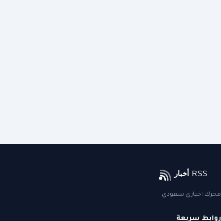
محرك اخباري سعودي
روابط سريعة