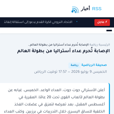
الاتحاد النروجي لكرة القدم يدعو إلى استقالة إنفانتين
⚡ عاجل
الرئيسية
/
رياضة
/
الإصابة تُحرم عداء أستراليا من بطولة العالم…
الإصابة تُحرم عداء أستراليا من بطولة العالم
·
·
صحيفة الرياضية
رياضة
الخميس 9 يوليو 2026 — 17:57 توقيت الرياض
أعلن الأسترالي جوت جوت، العداء الواعد، الخميس، غيابه عن
بطولة العالم لألعاب القوى ​تحت 20 عامًا، المقررة في
أغسطس المقبل، بعد تعرضه لتمزق في عضلات الفخذ
الخلفية للساق اليسرى خلال التدريبات في برزبين. وكتب العداء