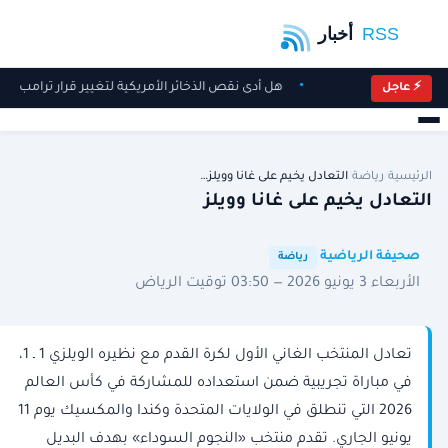
هل أدى نقص الذخائر الأمريكية لتغيير قرار ترامب تج
⚡ عاجل
الرئيسية
/
رياضة
/
التعادل يخيم على غانا وويلز…
التعادل يخيم على غانا وويلز
·
·
صحيفة الرياضية
رياضة
الأربعاء 3 يونيو 2026 — 03:50 توقيت الرياض
تعادل المنتخب الغاني الأول لكرة القدم مع نظيره الويلزي 1 ـ 1،
في مباراة تجريبية ضمن استعداده للمشاركة في كأس العالم
2026 التي تنطلق في الولايات المتحدة وكندا والمكسيك يوم 11
يونيو الجاري. تقدم منتخب «النجوم السوداء» بهدف البديل