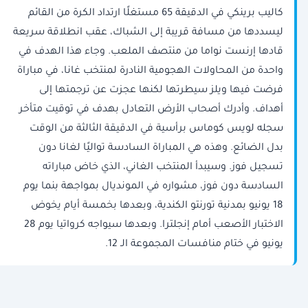
كاليب برينكي في الدقيقة 65 مستغلًا ارتداد الكرة من ‌القائم
ليسددها من مسافة قريبة ‌إلى الشباك، عقب انطلاقة سريعة
قادها إرنست نواما من منتصف الملعب. وجاء هذا الهدف في
واحدة من المحاولات الهجومية ‌النادرة لمنتخب غانا، في مباراة
فرضت فيها ويلز ⁠سيطرتها ⁠لكنها عجزت عن ترجمتها إلى
أهداف. وأدرك أصحاب الأرض التعادل بهدف في توقيت متأخر
سجله لويس كوماس برأسية في الدقيقة الثالثة من الوقت
بدل الضائع. وهذه هي المباراة السادسة تواليًا لغانا دون
تسجيل فوز. وسيبدأ المنتخب الغاني، الذي خاض مباراته
السادسة دون فوز، مشواره في المونديال بمواجهة بنما يوم
18 يونيو بمدنية تورنتو الكندية، وبعدها بخمسة أيام يخوض
الاختبار الأصعب أمام إنجلترا. وبعدها سيواجه كرواتيا يوم 28
يونيو في ختام منافسات المجموعة الـ 12.