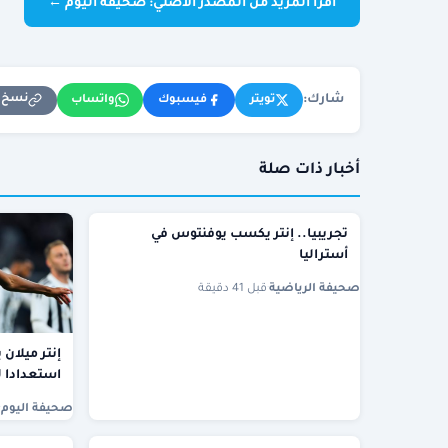
اقرأ المزيد من المصدر الأصلي: صحيفة اليوم ←
شارك:
نسخ ا
تويتر
فيسبوك
واتساب
أخبار ذات صلة
تجريبيا.. إنتر يكسب يوفنتوس في
أستراليا
صحيفة الرياضية
·
قبل 41 دقيقة
إنتر ميلان
استعدادا 
صحيفة اليوم
·