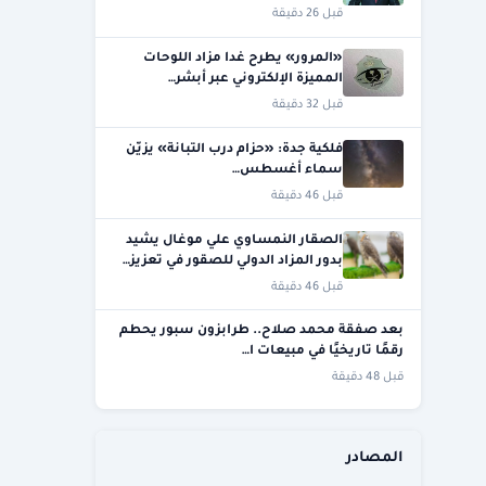
قبل 26 دقيقة
«المرور» يطرح غدا مزاد اللوحات
المميزة الإلكتروني عبر أبشر…
قبل 32 دقيقة
فلكية جدة: «حزام درب التبانة» يزيّن
سماء أغسطس…
قبل 46 دقيقة
الصقار النمساوي علي موغال يشيد
بدور المزاد الدولي للصقور في تعزيز…
قبل 46 دقيقة
بعد صفقة محمد صلاح.. طرابزون سبور يحطم
رقمًا تاريخيًا في مبيعات ا…
قبل 48 دقيقة
المصادر