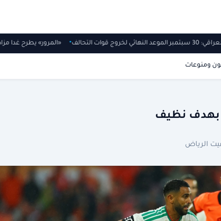
وعد النهائي لخروج قوات التحالف
«المرور» يطرح غدا مز
ون ومنوعات
ا بهدف نظيف