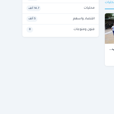
حليات
محليات
14.7 ألف
اقتصاد واسهم
5 ألف
فنون ومنوعات
0
..