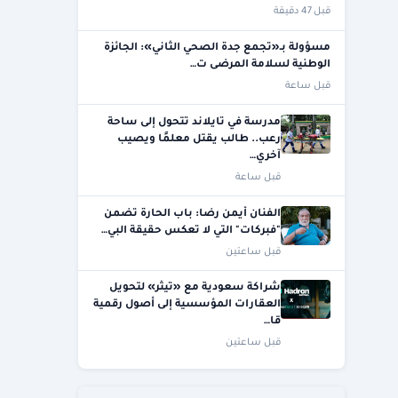
قبل 47 دقيقة
مسؤولة بـ«تجمع جدة الصحي الثاني»: الجائزة
الوطنية لسلامة المرضى ت…
قبل ساعة
مدرسة في تايلاند تتحول إلى ساحة
رعب.. طالب يقتل معلمًا ويصيب
آخري…
قبل ساعة
الفنان أيمن رضا: باب الحارة تضمن
"فبركات" التي لا تعكس حقيقة البي…
قبل ساعتين
شراكة سعودية مع «تيثر» لتحويل
العقارات المؤسسية إلى أصول رقمية
قا…
قبل ساعتين