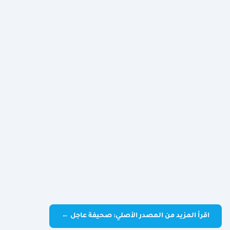
اقرأ المزيد من المصدر الأصلي: صحيفة عاجل ←