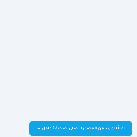
اقرأ المزيد من المصدر الأصلي: صحيفة عاجل ←