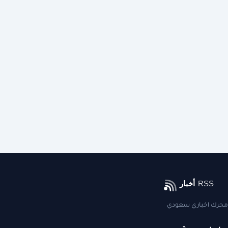
محرك اخباري سعودي