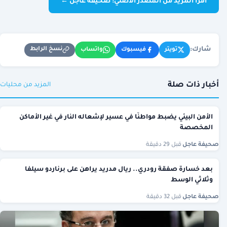
اقرأ المزيد من المصدر الأصلي: صحيفة عاجل ←
شارك:
نسخ الرابط
تويتر
فيسبوك
واتساب
أخبار ذات صلة
المزيد من محليات
الأمن البيئي يضبط مواطنًا في عسير لإشعاله النار في غير الأماكن
المخصصة
صحيفة عاجل
·
قبل 29 دقيقة
بعد خسارة صفقة رودري.. ريال مدريد يراهن على برناردو سيلفا
وثلاثي الوسط
صحيفة عاجل
·
قبل 32 دقيقة