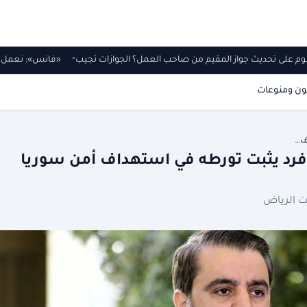
وم على تحديث جواز المقيم من صاحب العمل؟ الجوازات تجيب
«فانس»: نعمل
ون ومنوعات
ف…
رد يثبت تورطه في استهداف أمن سوريا