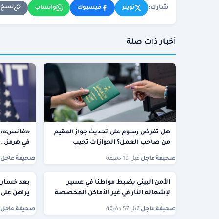
شارك:
نسخ ا
تويتر
فيسبوك
واتساب
أخبار ذات صلة
هل تفرض رسوم على تحديث جواز المقيم
«فانس»: ن
من صاحب العمل؟ الجوازات تجيب
في هرمز..
صحيفة عاجل
·
قبل 19 دقيقة
صحيفة عاجل
·
الأمن البيئي يضبط مواطنًا في عسير
بعد خسارة
لإشعاله النار في غير الأماكن المخصصة
يراهن على 
صحيفة عاجل
·
قبل 57 دقيقة
صحيفة عاجل
·