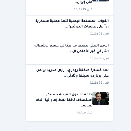
على إيران…
قبل 19 دقيقة
القوات المسلحة اليمنية تنفذ عملية عسكرية
رداً على هجمات الحوثيين …
قبل 29 دقيقة
الأمن البيئي يضبط مواطنًا في عسير لإشعاله
النار في غير الأماكن ال…
قبل 52 دقيقة
بعد خسارة صفقة رودري.. ريال مدريد يراهن
على برناردو سيلفا وثلاثي …
قبل 56 دقيقة
جامعة الدول العربية تستنكر
استهداف ناقلة نفط إماراتية أثناء
عبوره…
قبل ساعة