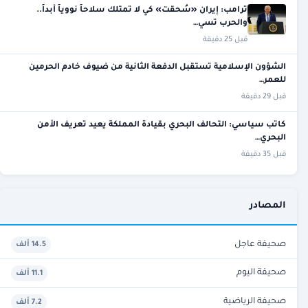
ترامب: إيران «سُحقت» كي لا تمتلك سلاحاً نووياً أبداً..
والحرب تسي…
قبل 25 دقيقة
الشؤون الإسلامية تستقبل الدفعة الثانية من ضيوف خادم الحرمين
للعمر…
قبل 29 دقيقة
كاتب سياسي: التحالف البحري بقيادة المملكة يعيد تعريف الأمن
البحري…
قبل 35 دقيقة
المصادر
صحيفة عاجل
14.5 ألف
صحيفة اليوم
11.1 ألف
صحيفة الرياضية
7.2 ألف