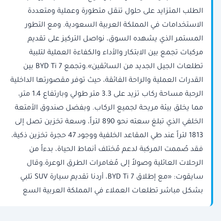
الطلب المتزايد على حلول تنقل متطورة وعملية ومتعددة
الاستخدامات في المملكة العربية السعودية. ومع التطور
المستمر الذي يشهده السوق، نواصل التركيز على تقديم
مركبات تجمع بين الابتكار والأداء والكفاءة العملية لتلبية
تطلعات الجيل الجديد من السائقين».وتجمع BYD Ti 7 بين
القدرات العملية والراحة الفائقة، حيث توفر مقصورتها الداخلية
الرحبة مساحة ركاب تزيد على 3.3 متر طولي وبارتفاع 1.4 متر،
مما يخلق بيئة مريحة لجميع الركاب. وبفضل صندوق الأمتعة
الخلفي الذي تبلغ سعته نحو 890 لتراً، وسعة تخزين تصل إلى
1813 لتراً عند طي المقاعد الخلفية ووجود 47 حجرة تخزين ذكية،
فقد صُممت المركبة لدعم مُختلف أنماط الحياة، بدءاً من
الرحلات العائلية وصولاً إلى مُغامرات الطرق الوعرة.وقال
سايقوت: «مع إطلاق BYD Ti 7، أردنا تقديم سيارة SUV تلبي
بشكل مباشر تطلعات العملاء في المملكة العربية السع