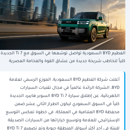
الفطيم BYD السعودية تواصل توسّعها في السوق مع Ti 7 الجديدة
كلياً لتخاطب شريحة جديدة من عشاق القوة والفخامة العصرية
أعلنت شركة الفطيم BYD السعودية، الموزع الرسمي لعلامة
BYD، الشركة الرائدة عالمياً في مجال تقنيات السيارات
الكهربائية، عن إطلاق سيارة BYD Ti 7 السوبر هايبرد الجديدة
كلياً في السوق السعودي ليكون الطراز الثاني عشر ضمن
محفظة BYD المتنامية في المملكة، في خطوة تعكس التوسع
الإستراتيجي للعلامة وتوسيع خياراتها من السيارات الصديقة
للبيئة في أحد أكثر أسواق المنطقة حيوية.وتم تصميم BYD Ti 7