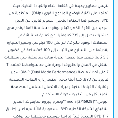
لترسي معايير جديدة في كفاءة الأداء والقيادة الذكية، حيث
تعتمد على تقنية الوضع المزدوج القوي (DMp) المتطورة من
BYD. ويجمع هذا النظام الهجين السوبر هايبرد من الجيل
الجديد بين القوة الكهربائية والوقود بسلاسة تامة ليقدم مدى
مشترك يصل إلى 735 كيلومترا، مع كفاءة استثنائية في
استهلاك الوقود تبلغ 7.2 لتر لكل 100 كيلومتر. وتتميز السيارة
بقدرتها على التسارع من الثبات إلى 100 كم/ساعة في غضون
5.3 ثانية فقط، مما يضمن تجربة قيادة ديناميكية تلبي متطلبات
التنقل في المدن والظروف الوعرة على حد سواء.كما تعتمد Ti
7 على أحدث منصة DM-P (Dual Mode Performance) سوبر
هايبرد من BYD، كما أنها تدمج أنظمة إدارة الطاقة المتقدمة
وتقنيات القيادة الذكية وميزات الاتصال السلس المصممة
لتعزيز كل من الأداء وسهولة الاستخدام
اليومي.**media[2716928]**وصرح جيروم سايقوت، المدير
التنفيذي لشركة الفطيم BYD السعودية قائلًا: «يعكس إطلاق
BYD Ti 7 الجديدة كلياً التزامنا بتوسيع محفظتنا بما يواكب