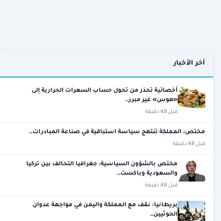
آخر الأخبار
أخصائية تحذر من تحول حساب السعرات الحرارية إلى
«هوس» غير مبرر…
قبل 48 دقيقة
مختص: المملكة تنتهج سياسة استباقية في صناعة المبادرات…
قبل 48 دقيقة
مختص بالشؤون السياسية: جغرافيا التحالف بين تركيا
والسعودية وباكست…
قبل 48 دقيقة
بريطانيا: نقف مع المملكة واليمن في مواجهة عدوان
الحوثيين…