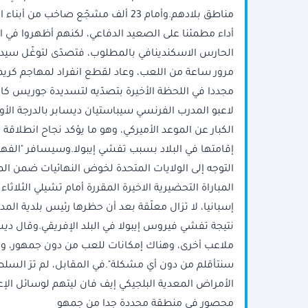
مناطق بلادهم.وأمام 23 ألف مشجّع صا
أداء مطمئنا على الصعيد الدفاعي، لكنهم أظهروا في ا
الحارس الاسكندينافي بالمطلوب، فتصدّى لتوغّل سيدر
مرور ساعة من اللعب، وعاد لقطع انفراد لمهاجم كريمو
لاعبو المدرب الفرنسي سيباستيان ديسابر بالدرجة الأول
الكبار عن الموعد الأميركي، وهو ما يؤكد نجاح انطلاقة
إقامتها في البلاد بسبب تفشي إيبولا.وسيسافر "الفهود
التوجه إلى الولايات المتحدة لخوض النهائيات ضمن الم
المباراة التحضيرية الاخيرة المقررة أمام تشيلي الثلاث
إسبانيا، لا تزال معلّقة بعد أن حظرها رئيس بلدية المد
نتيجة تفشي فيروس إيبولا في البلد الإفريقي.وقال ديسا
ملاعب أخرى، وهناك إمكانات للعب من دون جمهور، وهن
سنتأقلم من دون أي مشكلة".في المقابل، لم ترَ السلط
الأمراض المعدية البلجيكي إيف فان ليتهم لوسائل الإعل
محصور في منطقة محددة جدا من جمهو