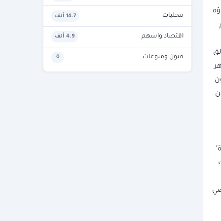
اؤه
محليات
14.7 ألف
اقتصاد واسهم
4.9 ألف
لق
فنون ومنوعات
0
الم منذ 52 عاما، أظهر
ن
ن
"
صي