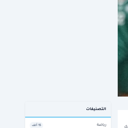
التصنيفات
رياضة
15 ألف
ى