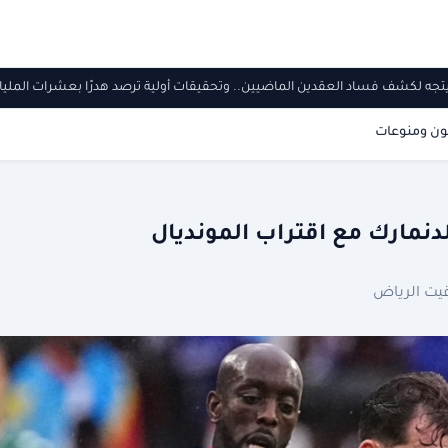
ان يتجه لكشف فساد العقدين الماضيين.. وتحقيقات أولية ترصد هدرًا بعشرات المل
ون ومنوعات
دنمارك مع اقتراب المونديال