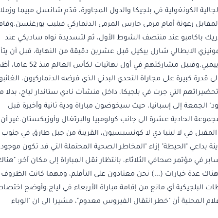
خب من أبناء الجالية الكونغولية في بلجيكا والدول المجاورة، قدّم شانسل مبيما وزمل
لمقابل رعونة أمام مرمى حارس المرمى الدنماركي فيليب يورغنسن.وقام
يك باكامبو عند منتصف الشوط الأول، ثم لتسديدة نواه ساديكي عند
نيزي الايطالي شارل بيكيل قبل عشرين دقيقة من النهاية، قبل أن يتأ
مجددا في اللحظة الأخيرة بتصدّيه لتسديدة جوريس كاييمبي.وقبيل مشاركتهم في أول نهائيات لكأس الع
ى قدرة كبيرة على مجاراة التحدي البدني الذي فرضه الدنماركيون، الغائبو
 تحضيراتهم التي جرت في بلجيكا، داخل منشآت نادي ستاندار لياج، بدلا م
" الجمعة إلى إسبانيا، حيث سيخوضون مباراة ودية ثانية وأخيرة قبل
جموعة الحادية عشرة الى جانب كولومبيا والبرتغال وأوزبكستان.غير أن
اء المقبل في لا لينيا دي لا كونسبسيون، القريبة من جبل طارق في جنوب
ينة بداعي "الحيطة" إزاء "المخاطر الصحية المحتملة التي قد تكون موجودة
بر في مؤتمر صحافي الثلاثاء، بانتظار نقل المباراة إلى مكان آخر: "هناك
اك عدة خيارات (...) نحن معتادون على التأقلم، ومهما كانت الظروف
ات البلجيكية أي مانع من إقامة مباراة الأربعاء في لياج.وأوضح اختصا
ام المحلية أن "خطر انتقال الفيروس معدوم"، مشيرا الى ان "الوباء