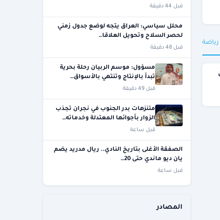
قبل 44 دقيقة
محلل سياسي: العراق يتجه لوضع جدول زمني
لحصر السلاح وتحويل العلاقا…
 رياضة
قبل 48 دقيقة
مسؤول: موسم الربيان رحلة بحرية
% من
تبدأ بالإنتاج وتنتهي بالأسواق…
قبل 49 دقيقة
متنزهات بدر الجنوب في نجران تجذب
الزوار بأجوائها المعتدلة وخدماته…
قبل ساعة
الصفقة الأغلى بتاريخ النادي.. ريال مدريد يضم
يان ديو ماندي حتى 20…
قبل ساعة
المصادر