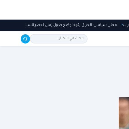
يارات
محلل سياسي: العراق يتجه لوضع جدول زمني لحصر السلاح وتحويل العلاق