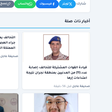
شارك:
نسخ ا
تويتر
فيسبوك
واتساب
أخبار ذات صلة
التحالف ي
جراء الهجو
المملكة الثابت
صحيفة عاجل
·
قيادة القوات المشتركة للتحالف: إصابة
عدد (11) من المدنيين بمنطقة نجران نتيجة
اعتداءات إرها
صحيفة عاجل
·
قبل 56 دقيقة