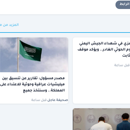
لرابط
المزيد من م
عزي في شهداء الجيش اليمني
م الحوثي الغادر.. ويؤكد موقف
قبل ساعة
مصدر مسؤول: تقارير عن تنسيق بين
ميليشيات عراقية وحوثية للاعتداء على
المملكة.. وسنتخذ جميع
صحيفة عاجل
·
قبل ساعة