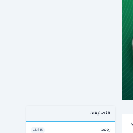
التصنيفات
ي
رياضة
15 ألف