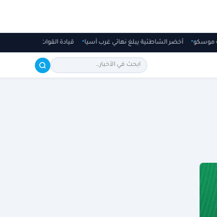
ورصة موسكو
أخضر الشاطئية يبلغ نهائي غرب آسيا
قيادة القوات المشتركة للتحالف: إصابة عدد (11) من المدنيين 