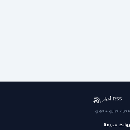
محرك اخباري سعودي
روابط سريعة