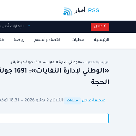
الإمارات تُد
⚡ عاجل
الرئيسية
محليات
إقتصاد وأسهم
رياضة
فن
الرئيسية
/
محليات
/
«الوطني لإدارة النفايات»: 1691 جولة ميدانية ر…
«الوطني 
الحجة
·
·
الثلاثاء 2 يونيو 2026 — 18:31 توقيت الرياض
صحيفة عاجل
محليات