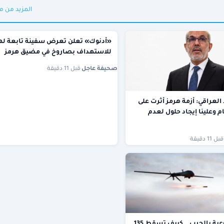
المزيد من م
«أدنوك» تعلن تعرض سفينة تابعة له
للاستهداف بصاروخ في مضيق هرمز
صحيفة عاجل
·
قبل 11 دقيقة
العراقي: أزمة هرمز أثرت على
م وعلينا إيجاد حلول لعدم
قبل 11 دقيقة
تطورات نوعية بالحرب.. كييف تسقط 135