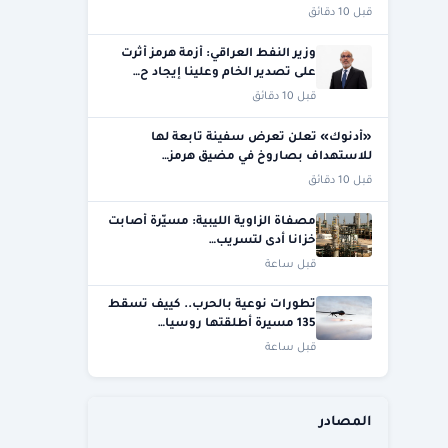
قبل 10 دقائق
وزير النفط العراقي: أزمة هرمز أثرت
على تصدير الخام وعلينا إيجاد ح…
قبل 10 دقائق
«أدنوك» تعلن تعرض سفينة تابعة لها
للاستهداف بصاروخ في مضيق هرمز…
قبل 10 دقائق
مصفاة الزاوية الليبية: مسيّرة أصابت
خزانا أدى لتسريب…
قبل ساعة
تطورات نوعية بالحرب.. كييف تسقط
135 مسيرة أطلقتها روسيا…
قبل ساعة
المصادر