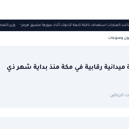
ين بأشد العبارات استهداف ناقلة تابعة لأدنوك أثناء عبورها مضيق هرمز
وزير الن
ون ومنوعات
لإدارة النفايات»: 1691 جولة ميدانية رقابية في مكة منذ بداية شهر ذي