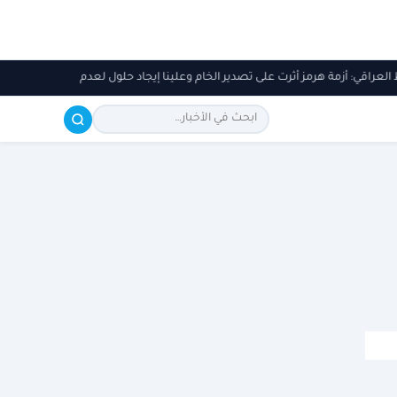
فط العراقي: أزمة هرمز أثرت على تصدير الخام وعلينا إيجاد حلول لعدم تكرارها
«أد