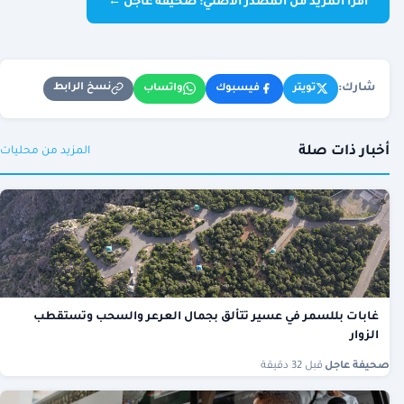
اقرأ المزيد من المصدر الأصلي: صحيفة عاجل ←
شارك:
نسخ الرابط
تويتر
فيسبوك
واتساب
أخبار ذات صلة
المزيد من محليات
غابات بللسمر في عسير تتألق بجمال العرعر والسحب وتستقطب
الزوار
صحيفة عاجل
·
قبل 32 دقيقة