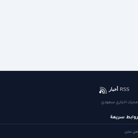
محرك اخباري سعودي
روابط سريعة
من نحن