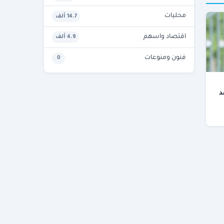
محليات
14.7 ألف
اقتصاد واسهم
4.9 ألف
فنون ومنوعات
0
د