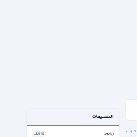
التصنيفات
حليات
رياضة
15 ألف