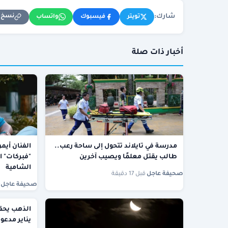
شارك:
نسخ ا
تويتر
فيسبوك
واتساب
أخبار ذات صلة
مدرسة في تايلاند تتحول إلى ساحة رعب..
الفنان أيم
طالب يقتل معلمًا ويصيب آخرين
"فبركات" ا
الشامية
صحيفة عاجل
·
قبل 17 دقيقة
صحيفة عاجل
·
الذهب يحق
يناير مدعو