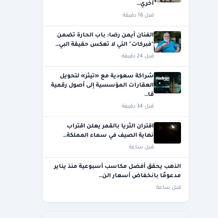
آخري…
قبل 16 دقيقة
الفنان أيمن رضا: باب الحارة تضمن
"فبركات" التي لا تعكس حقيقة البي…
قبل 24 دقيقة
شراكة سعودية مع «تيثر» لتحويل
العقارات المؤسسية إلى أصول رقمية
قا…
قبل 34 دقيقة
اقتران الثريا بالقمر يعلن اقتراب
نهاية الصيف في سماء المملكة…
قبل ساعة
الذهب يحقق أفضل مكاسب أسبوعية منذ يناير
مدعومًا بانخفاض أسعار الن…
قبل ساعة