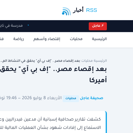
مدرسة في تا
⚡ عاجل
الرئيسية
محليات
إقتصاد وأسهم
رياضة
فن
الرئيسية
/
محليات
/
بعد إقصاء مصر.. "إف بي آي" يحقق في النشاط الم…
بعد إقصاء مصر.. "إف بي آي" يحقق ف
أميركا
·
·
الأربعاء 8 يوليو 2026 — 19:46 توقيت الرياض
صحيفة عاجل
محليات
كشفت تقارير صحافية إسبانية أن مدعين فيدراليين وعنا
الاستماع إلى إفادات شهود بشأن العمليات المالية لل