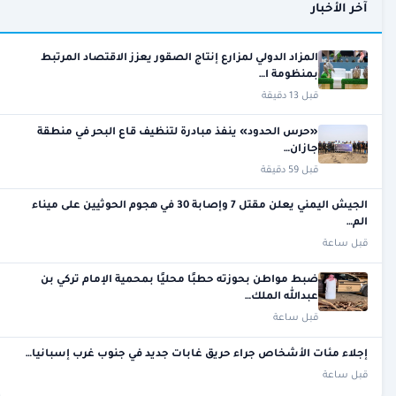
آخر الأخبار
المزاد الدولي لمزارع إنتاج الصقور يعزز الاقتصاد المرتبط
بمنظومة ا…
قبل 13 دقيقة
«حرس الحدود» ينفذ مبادرة لتنظيف قاع البحر في منطقة
جازان…
قبل 59 دقيقة
الجيش اليمني يعلن مقتل 7 وإصابة 30 في هجوم الحوثيين على ميناء
الم…
قبل ساعة
ضبط مواطن بحوزته حطبًا محليًا بمحمية الإمام تركي بن
عبدالله الملك…
قبل ساعة
إجلاء مئات الأشخاص جراء حريق غابات جديد في جنوب غرب إسبانيا…
قبل ساعة