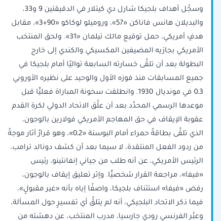
وسجَّل أهداف بلجيكا شارل دي كيتلار في الدقيقتين 9 و33،
والبديلان هانس فاناكن «57»، وروميلو لوكاكو «90+3»، مقابل
هدفٍ أمريكي، حمل توقيع مالك تيلمان «31». ولحق المنتخب
الأمريكي بجارَيه المضيفين المكسيكي والكندي إلى خارج
البطولة بعد أن تلقَّى خسارته السابعة تواليًا أمام بلجيكا في
جميع المسابقات منذ فوزه الأول والوحيد على نظيره الأوروبي
3ـ0 في مونديال 1930. وانطلقت سخونة المباراة فعليًّا قبل
موعدها الرسمي المحدَّد بعد أن علَّق الاتحاد الدولي لكرة القدم
عقوبة الإيقاف في حق المهاجم الأمريكي فولارين بالوجون،
الذي تلقَّى بطاقةً حمراء أمام البوسنة «2ـ0»، وهو قرارٌ أثار موجةً
من ردود الفعل المنتقدة، لا سيما بعد أن كشف دونالد ترامب،
الرئيس الأمريكي، عن أنه طلب من جياني إنفانتينو، رئيس
«فيفا»، مراجعة القرار شخصيًّا. وإثر تعليق إيقاف بالوجون،
رفض «فيفا» استئناف بلجيكا، واصفًا إياه بأنه «غير مقبولٍ»،
فيما ذكر الاتحاد البلجيكي، أنه لم يتلقَّ أي تفسيرٍ حول المسألة،
وعبَّر الفرنسي رودي جارسيا، مدرب المنتخب، عن دهشته من