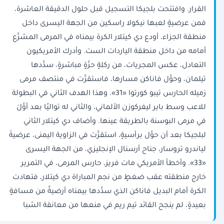
القرار. وافتتحت بلجيكا التسجيل قبل حلول الدقيقة العاشرة،
فمن عرضيةٍ لعبها نيكولا راسكين من الجهة اليسرى داخل
منطقة الجزاء، أودع دي كيتلار الكرة بيمناه في المرمى المشرَّع
أمامه من داخل منطقة الياردات الست. وأدرك الأمريكيون
التعادل، عكس المجريات، من ركلةٍ حرَّةٍ مباشرةٍ، سدَّدها
تيلمان، وحوَّل فاناكن مسارها، فاستقرَّت في منتصف مرمى
زميله الحارس تيبو كورتوا «31». وهذا الهدف الثاني في البطولة
للاعب وسط باير ليفركوزن الألماني، والثاني له تواليًا بعد أوَّلَ
في مرمى البوسنة بالطريقة عينها. وأضاف دي كيتلار الثاني
لبلجيكا بعد أن حوَّل برأسيةٍ، استقرَّت في الزاوية اليمنى، عرضيةَ
لياندرو تروسار، جناح أرسنال الإنجليزي، من الجهة اليسرى
«33». وأخطأ الأمريكي مات فريز، حارس المرمى، في التمرير
خارج منطقته عقب ضغطٍ من نجم المباراة دي كيتلار، فتهادت
الكرة أمام البديل فاناكن الذي سدَّدها بيمناه أرضيةً من مسافةٍ
بعيدةٍ، لم ينجح القائد تيم ريم في منعها من معانقة الشبا