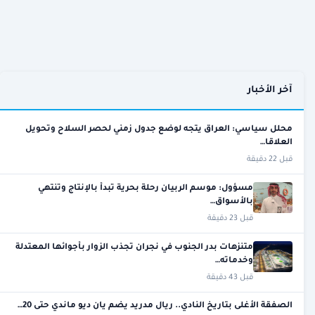
آخر الأخبار
محلل سياسي: العراق يتجه لوضع جدول زمني لحصر السلاح وتحويل
العلاقا…
قبل 22 دقيقة
مسؤول: موسم الربيان رحلة بحرية تبدأ بالإنتاج وتنتهي
بالأسواق…
قبل 23 دقيقة
متنزهات بدر الجنوب في نجران تجذب الزوار بأجوائها المعتدلة
وخدماته…
قبل 43 دقيقة
الصفقة الأغلى بتاريخ النادي.. ريال مدريد يضم يان ديو ماندي حتى 20…