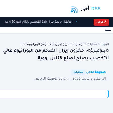
كرنفال بريدة يبرز ريادة القصيم بإنتاج نحو 50% من تمور المملكة
⚡ عاجل
الرئيسية
/
محليات
/
«بلومبرغ»: مخزون إيران الضخم من اليورانيوم عا…
«بلومبرغ»: مخزون إيران الضخم من اليورانيوم عالي
التخصيب يصلح لصنع قنابل نووية
·
·
صحيفة عاجل
محليات
الأربعاء 3 يونيو 2026 — 23:24 توقيت الرياض