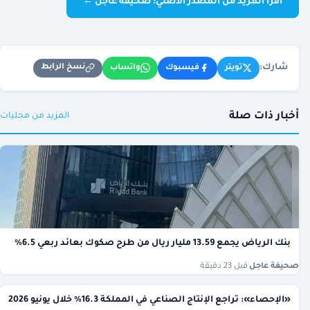
اقرأ المزيد من المصدر الأصلي: صحيفة عاجل ←
شارك:
نسخ الرابط
تويتر
فيسبوك
واتساب
أخبار ذات صلة
المزيد من محليات
بنك الرياض يجمع 13.59 مليار ريال من طرح صكوك بعائد ربعي 6.5%
صحيفة عاجل
·
قبل 23 دقيقة
«الإحصاء»: تراجع الإنتاج الصناعي في المملكة 16.3% خلال يونيو 2026