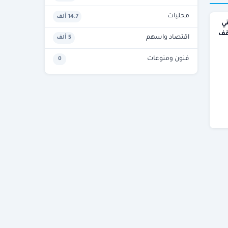
محليات
14.7 ألف
ي
وقف
اقتصاد واسهم
5 ألف
فنون ومنوعات
0