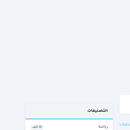
التصنيفات
حليات
رياضة
15 ألف