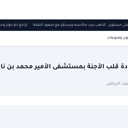
على مستوى.. الذهب يبدد مكاسبه ويستقر مع صعود النفط
تراجع داو جونز 
ون ومنوعات
دة قلب الأجنة بمستشفى الأمير محمد بن نا