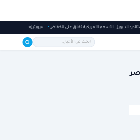
وستاندرد آند بورز.. الأسهم الأمريكية تغلق على انخفاض
«رويترز»: تحالف دفاعي 
صر