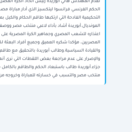
تقدم المهندس هاني أبوريدة رئيس اتحاد الكرة المصري 
الحكم الفرنسي فرانسوا ليتكسيز الذي أدار مباراة مصر
التحكيمية الفادحة التي ارتكبها طاقم الحكام والكيل 
المونديال.أبوريدة أشاد بأداء لاعبي منتخب مصر ووصفه
اعتذاره للشعب المصري وجماهير الكرة المصرية على عدم
المصريين، مؤكدا شكره العميق وجميع أفراد البعثة لك
والقيادة السياسية.وطالب أبوريدة بالتحقيق مع طاقم ا
والإصرار على عدم مراجعة بعض اللقطات التي نرى أن
جزاء.أبوريدة طالب باستبعاد الحكم والطاقم بالكامل م
منتخب مصر والتسبب في خسارته للمباراة وخروجه من 