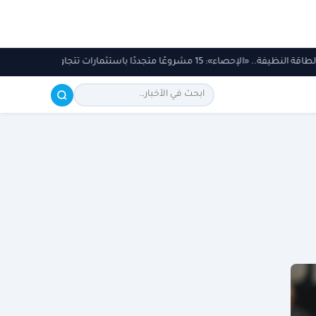
«الإحصاء»: 15 مشروعًا متجددًا باستثمارات تتجاوز 36 مليار ريال حتى نهاية 2025