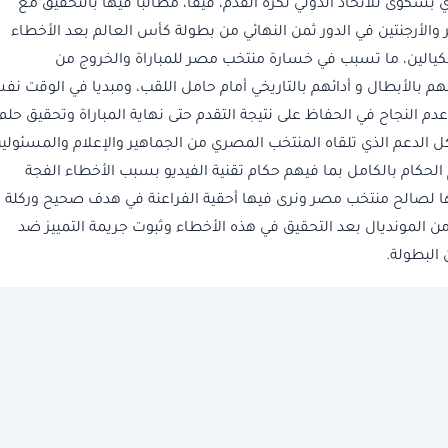
بشكوى للاتحاد الدولي لكرة القدم، فيفا، مطالبا فيها بالتحقيق مع
 والأرجنتين في الدور ثمن النهائي من بطولة كأس العالم بعد الأخطاء
بمكيالين، ما تسبب في خسارة منتخب مصر للمباراة والخروج من
م بالأبطال و أدائهم بالتاريخي أمام حامل اللقب، ومبديا في الوقت نف
 النجاح في الحفاظ على نتيجة التقدم حتى نهاية المباراة وتحقيق حلم
ل الدعم الذي تلقاه المنتخب المصري من الجماهير والإعلام والمسئولي
لحكام بالكامل بما فيهم حكام تقنية الفيديو بسبب الأخطاء الفجة
ها لصالح منتخب مصر ونرى فيها أحقية الفراعنة في هدف صحيح وركلة
ن المونديال بعد التحقيق في هذه الأخطاء وثبوت جريمة التمييز ضد
البطولة.