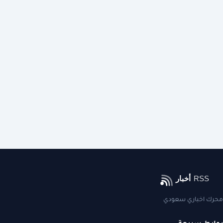
محرك اخباري سعودي