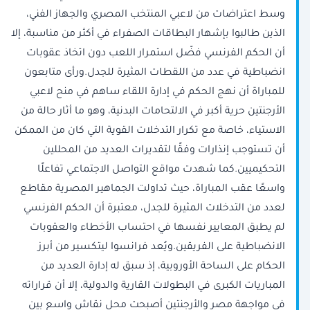
وسط اعتراضات من لاعبي المنتخب المصري والجهاز الفني،
الذين طالبوا بإشهار البطاقات الصفراء في أكثر من مناسبة، إلا
أن الحكم الفرنسي فضّل استمرار اللعب دون اتخاذ عقوبات
انضباطية في عدد من اللقطات المثيرة للجدل.ورأى متابعون
للمباراة أن نهج الحكم في إدارة اللقاء ساهم في منح لاعبي
الأرجنتين حرية أكبر في الالتحامات البدنية، وهو ما أثار حالة من
الاستياء، خاصة مع تكرار التدخلات القوية التي كان من الممكن
أن تستوجب إنذارات وفقًا لتقديرات العديد من المحللين
التحكيميين.كما شهدت مواقع التواصل الاجتماعي تفاعلًا
واسعًا عقب المباراة، حيث تداولت الجماهير المصرية مقاطع
لعدد من التدخلات المثيرة للجدل، معتبرة أن الحكم الفرنسي
لم يطبق المعايير نفسها في احتساب الأخطاء والعقوبات
الانضباطية على الفريقين.ويُعد فرانسوا ليتكسير من أبرز
الحكام على الساحة الأوروبية، إذ سبق له إدارة العديد من
المباريات الكبرى في البطولات القارية والدولية، إلا أن قراراته
في مواجهة مصر والأرجنتين أصبحت محل نقاش واسع بين