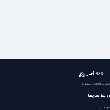
محرك اخباري سعودي
روابط سريعة
من نحن