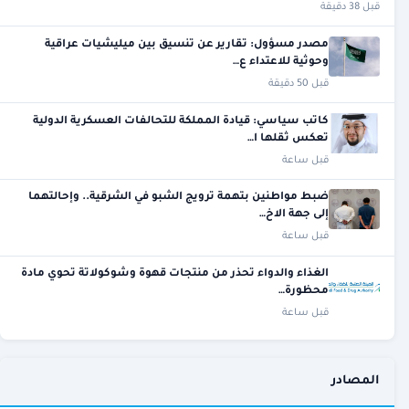
قبل 38 دقيقة
مصدر مسؤول: تقارير عن تنسيق بين ميليشيات عراقية
وحوثية للاعتداء ع…
قبل 50 دقيقة
كاتب سياسي: قيادة المملكة للتحالفات العسكرية الدولية
تعكس ثقلها ا…
قبل ساعة
ضبط مواطنين بتهمة ترويج الشبو في الشرقية.. وإحالتهما
إلى جهة الاخ…
قبل ساعة
الغذاء والدواء تحذر من منتجات قهوة وشوكولاتة تحوي مادة
محظورة…
قبل ساعة
المصادر