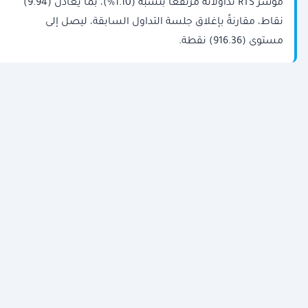
مؤشر RTS تداولاته مرتفعًا بنسبة (1.10%)، بما يعادل (9.94)
نقاط، مقارنةً بإغلاق جلسة التداول السابقة، ليصل إلى
مستوى (916.36) نقطة.