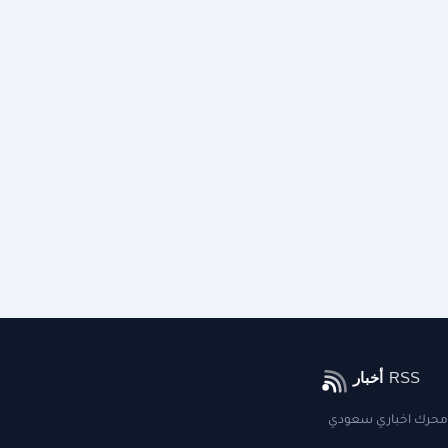
محرك اخباري سعودي