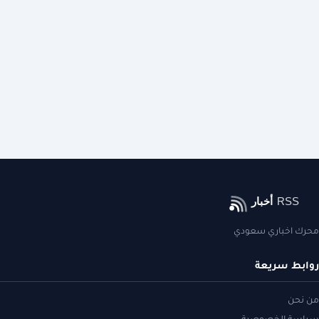
محرك اخباري سعودي
روابط سريعة
من نحن