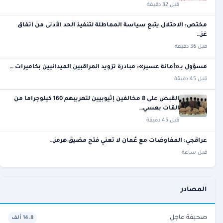
قبل 32 دقيقة
مختص: الاحتلال يتبع سياسة المماطلة لتنفيذ الحد الأدنى من اتفاق
غز…
قبل 36 دقيقة
مسؤول بـ«أمانة عسير»: مبادرة تزويد المراقبين الميدانيين بكاميرات …
قبل 45 دقيقة
القبض على 8 مخالفين إثيوبيين لتهريبهم 160 كيلوجراما من
القات بعسي…
قبل 45 دقيقة
عراقجي: المفاوضات مع عُمان لا تعني فتح مضيق هرمز…
قبل ساعة
المصادر
صحيفة عاجل
14.8 ألف