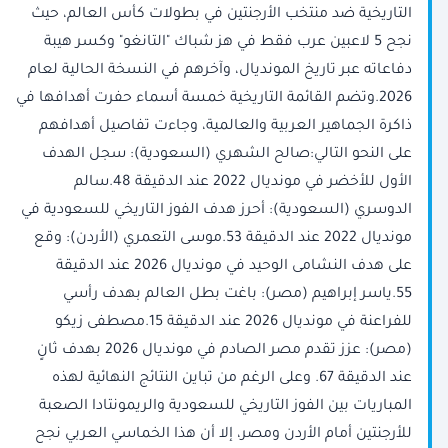
التاريخية ضد منتخب الأرجنتين في بطولات كأس العالم، حيث
نجح 5 لاعبين عرب فقط في هز شباك "التانغو" وكسر هيبة
دفاعاته عبر تاريخ المونديال، وآخرهم في النسخة الحالية لعام
2026.وتضم القائمة التاريخية خمسة أسماء حفرت أهدافها في
ذاكرة الجماهير العربية والعالمية، وجاءت تفاصيل أهدافهم
على النحو التالي:صالح الشهري (السعودية): سجل الهدف
الأول للأخضر في مونديال 2022 عند الدقيقة 48.سالم
الدوسري (السعودية): أحرز هدف الفوز التاريخي للسعودية في
مونديال 2022 عند الدقيقة 53.موسى التعمري (الأردن): وقع
على هدف النشامى الوحيد في مونديال 2026 عند الدقيقة
55.ياسر إبراهيم (مصر): باغت بطل العالم بهدف رأسي
للفراعنة في مونديال 2026 عند الدقيقة 15.مصطفى زيكو
(مصر): عزز تقدم مصر الصادم في مونديال 2026 بهدف ثانٍ
عند الدقيقة 67. وعلى الرغم من تباين النتائج النهائية لهذه
المباريات بين الفوز التاريخي للسعودية والريمونتادا الصعبة
للأرجنتين أمام الأردن ومصر، إلا أن هذا الخماسي العربي نجح