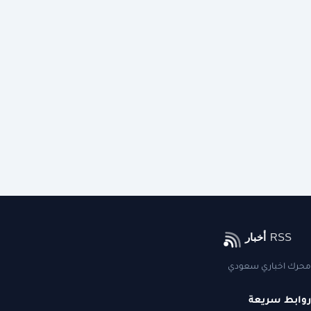
محرك اخباري سعودي
روابط سريعة