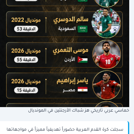
خماسي عربي تاريخي هز شباك الأرجنتين في المونديال
سجلت كرة القدم العربية حضوراً تهديفياً مميزاً في مواجهاتها