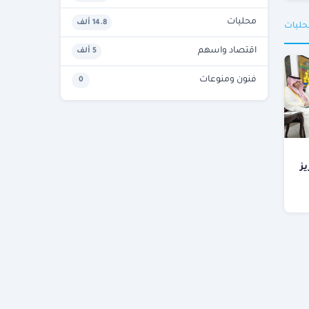
محليات
14.8 ألف
حليات
اقتصاد واسهم
5 ألف
فنون ومنوعات
0
يز