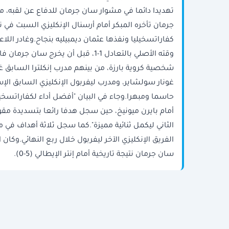
كفاراتسخيليا ونفذها عثمان ديمبيليه بنجاح.وغادر الل
شخصية كروية بارزة، من بينهم مدرب إنكلترا السابق غ
غونار سولشاير، ومدرب ليفربول الإنكليزي السابق الإس
الثاني ليكمل ثنائية مميزة".كما سجل ثلاثة أهداف في م
سان جرمان نتيجة تاريخية أمام إنتر الإيطالي (5-0).