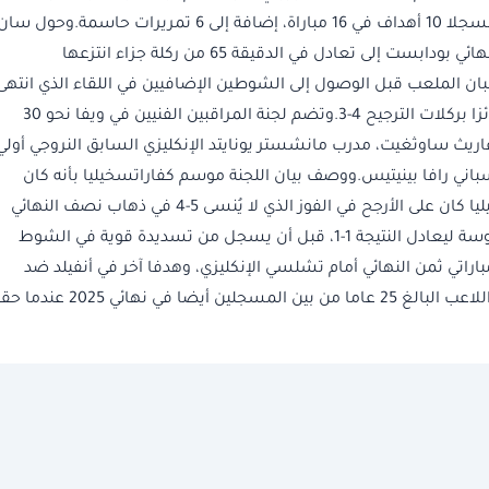
تهديدا دائما في مشوار سان جرمان للدفاع عن لقبه، مسجلا 10 أهداف في 16 مباراة، إضافة إلى 6 تمريرات حاسمة.وحول سا
جرمان تأخره المبكر أمام أرسنال الإنكليزي السبت في نهائي بودابست إلى تعادل في الدقيقة 65 من ركلة جزاء انتزعها
اعبان الملعب قبل الوصول إلى الشوطين الإضافيين في اللقاء الذي انتهى
وقته الأصلي بالتعادل 1-1، قبل أن يخرج سان جرمان فائزا بركلات الترجيح 4-3.وتضم لجنة المراقبين الفنيين في ويفا نحو 30
اريث ساوثغيت، مدرب مانشستر يونايتد الإنكليزي السابق النروجي أولي
باني رافا بينيتيس.ووصف بيان اللجنة موسم كفاراتسخيليا بأنه كان
حاسما ومبهرا.وجاء في البيان "أفضل أداء لكفاراتسخيليا كان على الأرجح في الفوز الذي لا يُنسى 5-4 في ذهاب نصف النهائي
أمام بايرن ميونيخ، حين سجل هدفا رائعا بتسديدة مقوسة ليعادل النتيجة 1-1، قبل أن يسجل من تسديدة قوية في الشوط
باراتي ثمن النهائي أمام تشلسي الإنكليزي، وهدفا آخر في أنفيلد ضد
الفريق الإنكليزي الآخر ليفربول خلال ربع النهائي.وكان اللاعب البالغ 25 عاما من بين المسجلين أيضا في نها