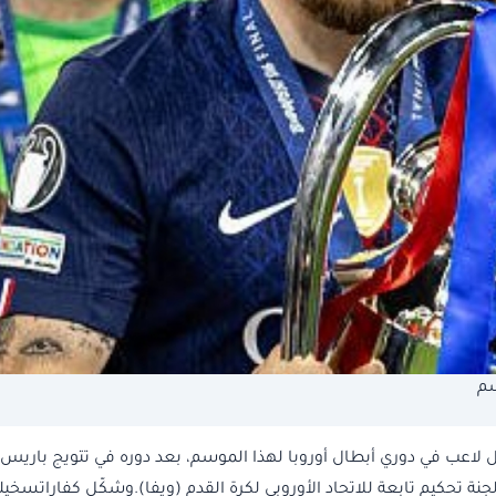
سم
ل لاعب في دوري أبطال أوروبا لهذا الموسم، بعد دوره في تتويج باريس
جنة تحكيم تابعة للاتحاد الأوروبي لكرة القدم (ويفا).وشكّل كفاراتسخيلي