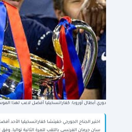
دوري أبطال أوروبا: كفاراتسخيليا أفضل لاعب لهذا المو
اختير الجناح الجورجي خفيتشا كفاراتسخيليا الأحد أفض
سان جرمان الفرنسي باللقب للمرة الثانية تواليا، وفق ل