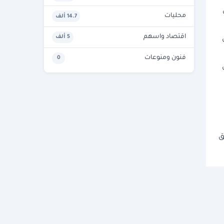
ن
محليات
14.7 ألف
اقتصاد واسهم
5 ألف
فنون ومنوعات
0
ئي 2025 عندما حقق