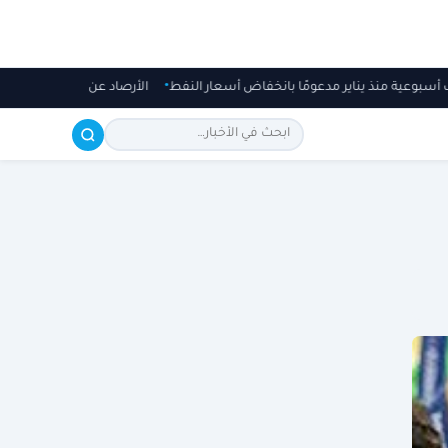
أسبوعية منذ يناير مدعومًا بانخفاض أسعار النفط
الأرصاد عن طقس الجمعة: