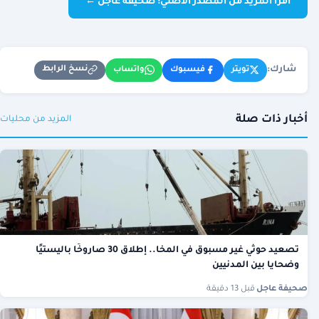
اقرأ المزيد من المصدر الأصلي: صحيفة عاجل ←
شارك:
نسخ الرابط
تويتر
فيسبوك
واتساب
أخبار ذات صلة
المزيد من محليات
تصعيد حوثي غير مسبوق في المخا.. إطلاق 30 صاروخًا باليستيًا
وضحايا بين المدنيين
صحيفة عاجل
·
قبل 13 دقيقة