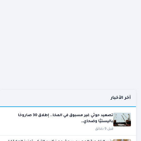
آخر الأخبار
تصعيد حوثي غير مسبوق في المخا.. إطلاق 30 صاروخًا
باليستيًا وضحاي…
قبل 9 دقائق