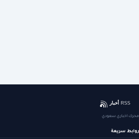
محرك اخباري سعودي
روابط سريعة