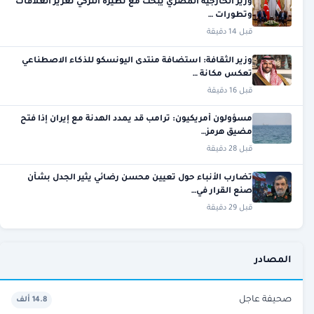
وزير الخارجية المصري يبحث مع نظيره التركي تعزيز العلاقات
وتطورات …
قبل 14 دقيقة
وزير الثقافة: استضافة منتدى اليونسكو للذكاء الاصطناعي
تعكس مكانة …
قبل 16 دقيقة
مسؤولون أمريكيون: ترامب قد يمدد الهدنة مع إيران إذا فتح
مضيق هرمز…
قبل 28 دقيقة
تضارب الأنباء حول تعيين محسن رضائي يثير الجدل بشأن
صنع القرار في…
قبل 29 دقيقة
المصادر
صحيفة عاجل
14.8 ألف