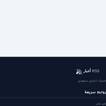
محرك اخباري سعودي
روابط سريعة
من نحن