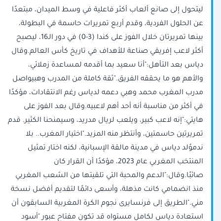
ليتحول إلى صانع ألعاب أكثر فاعلية في وسط الميدان، مبتعدًا
عن الحلول الفردية، وقدم أربع تمريرات حاسمة في البطولة،
بينها تمريرتان خلال الفوز على كندا (3-0) في دور الـ16، ليصبح
أكثر لاعب إفريقي صناعة للأهداف في تاريخ كأس العالم.وقال
دياس بعد التأهل:"أنا سعيد بما أقدمه لمساعدة زملائي،
والأهم هو ما يحققه الفريق."ثقة كاملة من المدرب وهبيواصل
مدرب المغرب محمد وهبي دعمه لدياس رغم الانتقادات، مؤكدًا
في أكثر من مناسبة أنه أحد أهم لاعبيه.وقال بعد الفوز على
هايتي:"إنه لاعب كبير، ويلعب لريال مدريد، وسيمنحنا الكثير. قدم
تمريرتين حاسمتين، وأنتظر منه المزيد."اختيار المغرب.. بلا
ندموُلد دياس في مدينة مالقة الإسبانية، لكنه اختار تمثيل
المنتخب المغربي عام 2023، مؤكدًا أن القرار كان
صائبًا.وقال:"الدعم والمحبة التي تلقيتها من الشعب المغربي
منذ انضمامي كانت مذهلة، وأسعى دائمًا لتقديم أفضل نسخة
مني."الطريق إلى فرنسايرى نجوم الكرة المغربية السابقون أن
استعادة دياس لكامل مستواه قد تكون مفتاح عبور "أسود