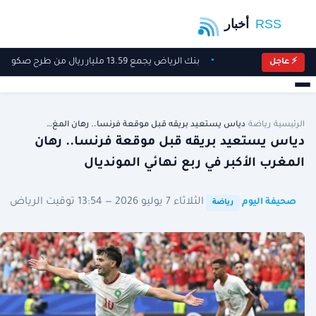
بنك الرياض يجمع 13.59 مليار ريال من طرح صكوك بعائد ربعي 6.5%
⚡ عاجل
الرئيسية
/
رياضة
/
دياس يستعيد بريقه قبل موقعة فرنسا.. رهان المغ…
دياس يستعيد بريقه قبل موقعة فرنسا.. رهان
المغرب الأكبر في ربع نهائي المونديال
·
·
الثلاثاء 7 يوليو 2026 — 13:54 توقيت الرياض
صحيفة اليوم
رياضة