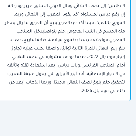
الأطلس" إلى نصف النهائي.وقال الدولي السابق عزيز بودربالة
إن رفع دياس لمستواه "قد يقود المغرب إلى النهائي وربما
التتويج باللقب"، فيما أكد عبدالعزيز بنيج أن الفريق ما زال ينتظر
منه الحسم في الثلث الهجومي.حلم يتواصليدخل المنتخب
المغربي مواجهة فرنسا بطموح مواصلة كتابة التاريخ، بعدما
بلغ ربع النهائي للمرة الثانية تواليًا، واضعًا نصب عينيه تجاوز
إنجاز مونديال 2022، عندما توقف مشواره في نصف النهائي
أمام المنتخب الفرنسي.وبات دياس، بعد استعادة ثقته وتألقه
في الأدوار الإقصائية، أحد أبرز الأوراق التي يعول عليها المغرب
لتحقيق حلم بلوغ نصف النهائي مجددًا، وربما الذهاب أبعد من
ذلك في مونديال 2026.