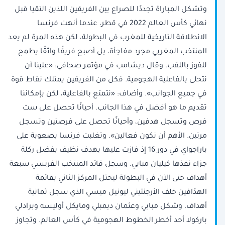
وتشكل المباراة تجددًا للصراع بين الفريقين اللذين التقيا قبل
نهائي كأس العالم 2022 في قطر، عندما أنهت فرنسا
الانطلاقة التاريخية للمغرب في البطولة، لكن هذه المرة لم يعد
المنتخب المغربي مجرد مفاجأة، بل أصبح فريقًا واثقًا يطمح
للفوز باللقب. وقال ديشامب في مؤتمر صحافي: «علينا أن
نتحلى بالفاعلية الهجومية. فكل من ‌الفريقين يمتلك ‌نقاط قوة
في جميع الجوانب». وأضاف: «نتمتع بالفاعلية، ​لكن ‌بإمكاننا
⁠تقديم ​ما هو ⁠أفضل في هذا الجانب. أحيانًا تحصل على ست
فرص وتسجل هدفين، وأحيانًا تحصل على فرصتين وتسجل
مرتين. الأهم أن نكون فعالين». وتغلبت فرنسا بصعوبة على
باراجواي في دور 16 إذ فازت عليها بهدف نظيف بفضل ركلة
جزاء نفذها كيليان مبابي. وسجل قائد المنتخب الفرنسي سبعة
أهداف حتى الآن في البطولة ليحتل المركز الثاني بقائمة
⁠الهدّافين خلف الأرجنتيني ليونيل ميسي الذي سجل ‌ثمانية
أهداف. وشكل مبابي وعثمان ديمبلي ومايكل ‌أوليسه وبرادلي
باركولا أحد أخطر الخطوط الهجومية ​في كأس العالم. وتجاوز