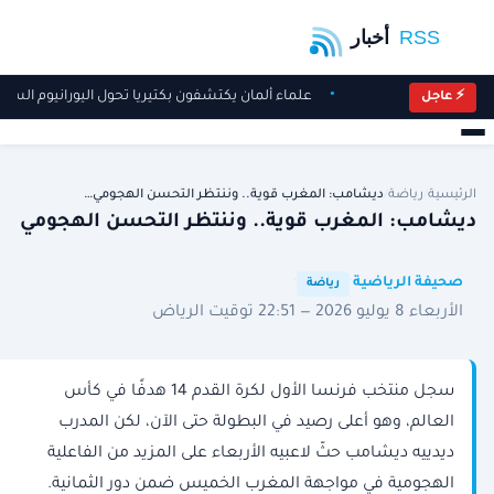
علماء ألمان يكتشفون بكتيريا تحول اليورانيوم الس
⚡ عاجل
الرئيسية
/
رياضة
/
ديشامب: المغرب قوية.. وننتظر التحسن الهجومي…
ديشامب: المغرب قوية.. وننتظر التحسن الهجومي
·
·
صحيفة الرياضية
رياضة
الأربعاء 8 يوليو 2026 — 22:51 توقيت الرياض
سجل منتخب فرنسا الأول لكرة القدم ‌14 هدفًا في كأس
العالم، وهو أعلى رصيد في البطولة حتى الآن، لكن المدرب
ديدييه ديشامب حثّ لاعبيه الأربعاء على المزيد ​من الفاعلية
الهجومية في مواجهة المغرب الخميس ضمن دور الثمانية.