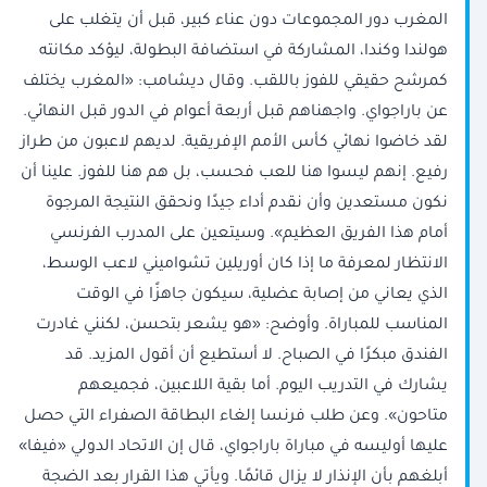
المغرب دور ‌المجموعات دون عناء كبير، قبل أن يتغلب على
هولندا وكندا، ‌المشاركة في استضافة البطولة، ليؤكد مكانته
كمرشح حقيقي للفوز باللقب. وقال ديشامب: «المغرب يختلف
عن باراجواي. واجهناهم قبل أربعة أعوام في الدور قبل النهائي.
لقد خاضوا نهائي كأس الأمم الإفريقية. لديهم لاعبون من طراز
رفيع. إنهم ‌ليسوا هنا للعب فحسب، بل هم هنا للفوز. علينا أن
نكون مستعدين وأن نقدم أداء ⁠جيدًا ونحقق ⁠النتيجة المرجوة
أمام هذا الفريق العظيم». وسيتعين على المدرب الفرنسي
الانتظار لمعرفة ما إذا كان أوريلين تشواميني لاعب الوسط،
الذي يعاني من إصابة عضلية، سيكون جاهزًا في الوقت
المناسب للمباراة. وأوضح: «هو يشعر بتحسن، لكنني غادرت
الفندق مبكرًا في الصباح. لا أستطيع أن أقول المزيد. قد
يشارك في التدريب اليوم. أما بقية اللاعبين، فجميعهم
متاحون». وعن طلب فرنسا إلغاء البطاقة الصفراء التي حصل
عليها أوليسه في مباراة باراجواي، قال إن الاتحاد الدولي «فيفا»
أبلغهم بأن الإنذار لا يزال قائمًا. ويأتي هذا القرار بعد الضجة